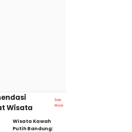
endasi
See
t Wisata
More
Wisata Kawah
Putih Bandung: