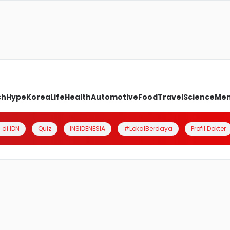
ch
Hype
Korea
Life
Health
Automotive
Food
Travel
Science
Me
 di IDN
Quiz
INSIDENESIA
#LokalBerdaya
Profil Dokter