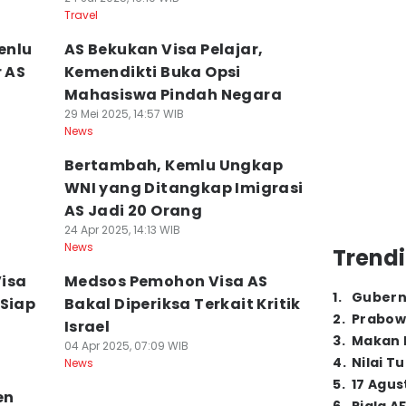
Travel
enlu
AS Bekukan Visa Pelajar,
r AS
Kemendikti Buka Opsi
Mahasiswa Pindah Negara
29 Mei 2025, 14:57 WIB
News
S
Bertambah, Kemlu Ungkap
WNI yang Ditangkap Imigrasi
AS Jadi 20 Orang
24 Apr 2025, 14:13 WIB
News
Trendi
Visa
Medsos Pemohon Visa AS
1
.
Gubern
-Siap
Bakal Diperiksa Terkait Kritik
2
.
Prabow
Israel
3
.
Makan B
04 Apr 2025, 07:09 WIB
4
.
Nilai T
News
5
.
17 Agus
en