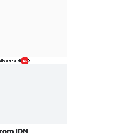
ih seru di
from IDN