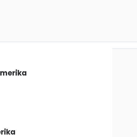
Amerika
erika