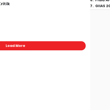
6
.
Piala A
ritik
7
.
GIIAS 2
Load More