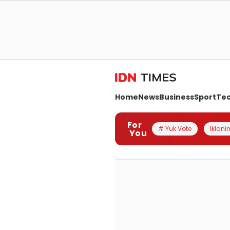
Home
News
Business
Sport
Te
For
# Yuk Vote
Iklanin
You