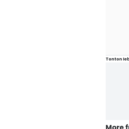
Tonton leb
More 