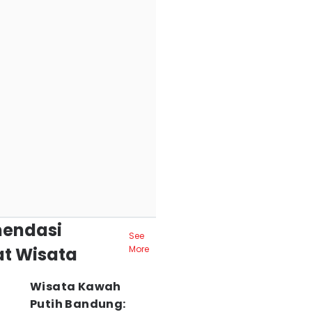
endasi
See
t Wisata
More
Wisata Kawah
Putih Bandung: