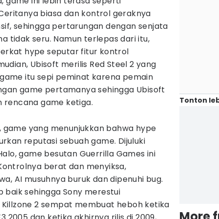
 game ini lebih terasa seperti
Ceritanya biasa dan kontrol geraknya
nsif, sehingga pertarungan dengan senjata
idak seru. Namun terlepas dari itu,
erkat hype seputar fitur kontrol
dian, Ubisoft merilis Red Steel 2 yang
, game itu sepi peminat karena pemain
engan game pertamanya sehingga Ubisoft
Tonton leb
 rencana game ketiga.
ne, game yang menunjukkan bahwa hype
rkan reputasi sebuah game. Dijuluki
alo, game besutan Guerrilla Games ini
ontrolnya berat dan menyiksa,
wa, AI musuhnya buruk dan dipenuhi bug.
 baik sehingga Sony merestui
Killzone 2 sempat membuat heboh ketika
More 
3 2005 dan ketika akhirnya rilis di 2009,