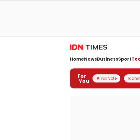
Home
News
Business
Sport
Te
For
# Yuk Vote
Iklanin
You