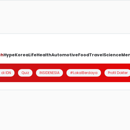
ch
Hype
Korea
Life
Health
Automotive
Food
Travel
Science
Me
 di IDN
Quiz
INSIDENESIA
#LokalBerdaya
Profil Dokter