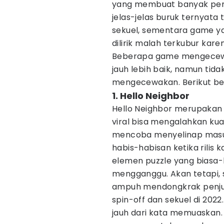
yang membuat banyak pem
jelas-jelas buruk ternyat
sekuel, sementara game y
dilirik malah terkubur ka
Beberapa game mengecew
jauh lebih baik, namun tida
mengecewakan. Berikut be
1. Hello Neighbor
Hello Neighbor merupakan
viral bisa mengalahkan kua
mencoba menyelinap masuk 
habis-habisan ketika rili
elemen puzzle yang biasa-
mengganggu. Akan tetapi, s
ampuh mendongkrak penjua
spin-off dan sekuel di 2022
jauh dari kata memuaskan.