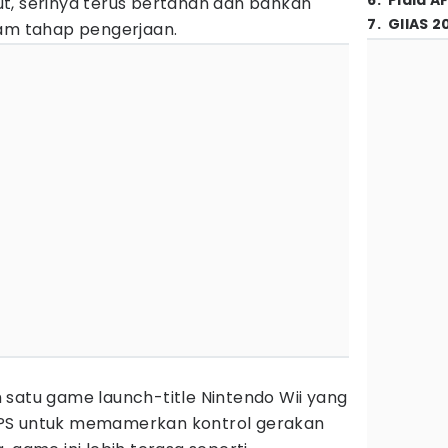
6
.
Piala A
t, serinya terus bertahan dan bahkan
7
.
GIIAS 2
lam tahap pengerjaan.
 satu game launch-title Nintendo Wii yang
PS untuk memamerkan kontrol gerakan