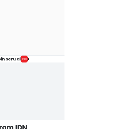
ih seru di
from IDN