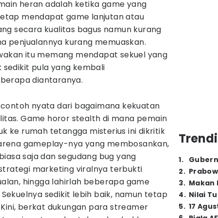
ain heran adalah ketika game yang
a tetap mendapat game lanjutan atau
ang secara kualitas bagus namun kurang
rena penjualannya kurang memuaskan.
akan itu memang mendapat sekuel yang
k sedikit pula yang kembali
berapa diantaranya.
 contoh nyata dari bagaimana kekuatan
litas. Game horor stealth di mana pemain
ke rumah tetangga misterius ini dikritik
Trendi
s karena gameplay-nya yang membosankan,
biasa saja dan segudang bug yang
1
.
Gubern
trategi marketing viralnya terbukti
2
.
Prabow
lan, hingga lahirlah beberapa game
3
.
Makan B
. Sekuelnya sedikit lebih baik, namun tetap
4
.
Nilai T
 Kini, berkat dukungan para streamer
5
.
17 Agus