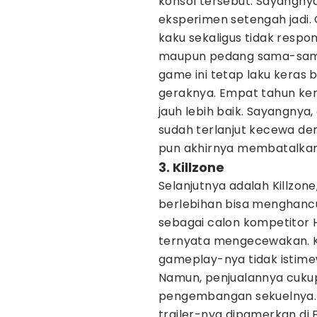
konsol tersebut. Sayangnya,
eksperimen setengah jadi. 
kaku sekaligus tidak respo
maupun pedang sama-sama t
game ini tetap laku keras b
geraknya. Empat tahun kemu
jauh lebih baik. Sayangnya
sudah terlanjut kecewa d
pun akhirnya membatalkan
3. Killzone
Selanjutnya adalah Killzo
berlebihan bisa menghancu
sebagai calon kompetitor H
ternyata mengecewakan. K
gameplay-nya tidak istime
Namun, penjualannya cukup
pengembangan sekuelnya. 
trailer-nya dipamerkan di E