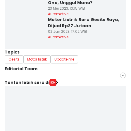
One, Unggul Mana?
23 Mei 2023, 10:15 WIB
Automotive
Motor Listrik Baru Gesits Raya,
Dijual Rp27 Jutaan
02 Jan 2023, 17:02 WIB
Automotive
Topics
Gesits
Motor listrik
Update me
Editorial Team
Editor
Tonton lebih seru di
Bella Manoban
Editor
Dwi Agustiar