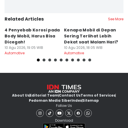
Related Articles
See More
4 Penyebab Korosi pada
Kenapa Mobil di Depan
K
Body Mobil, Harus Bisa
Sering Terlihat Lebih
M
Dicegah!
Dekat saat Malam Hari?
M
10 Agu 2026, 19:05 WIB
10 Agu 2026, 18:05 WIB
S
10
Automotive
Automotive
Au
About Us
Editorial Team
Contact Us
Terms of Services
Pedoman Media Siber
Index
Sitemap
Follow Us
Download