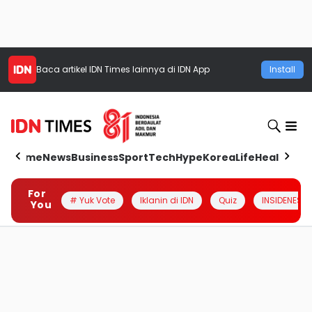
Baca artikel
IDN Times
lainnya di IDN App
Install
Home
News
Business
Sport
Tech
Hype
Korea
Life
Health
Aut
For
# Yuk Vote
Iklanin di IDN
Quiz
INSIDENESIA
You