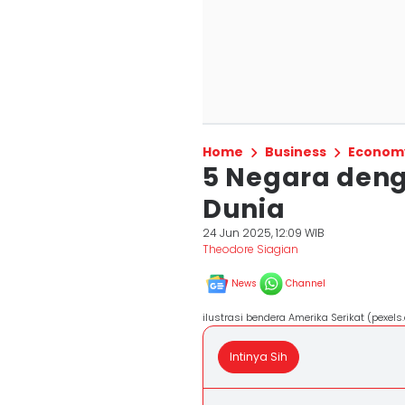
Home
Business
Econom
5 Negara deng
Dunia
24 Jun 2025, 12:09 WIB
Theodore Siagian
News
Channel
ilustrasi bendera Amerika Serikat (pexe
Intinya Sih