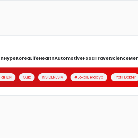
ch
Hype
Korea
Life
Health
Automotive
Food
Travel
Science
Me
 di IDN
Quiz
INSIDENESIA
#LokalBerdaya
Profil Dokter