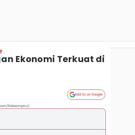
y
an Ekonomi Terkuat di
Add Us on Google
ls.com/Kaboompics)