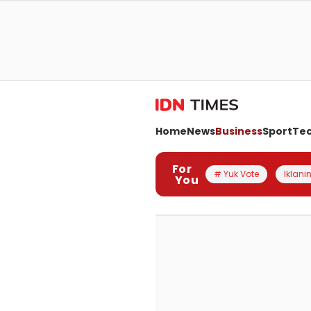
Home
News
Business
Sport
Te
For
# Yuk Vote
Iklanin
You