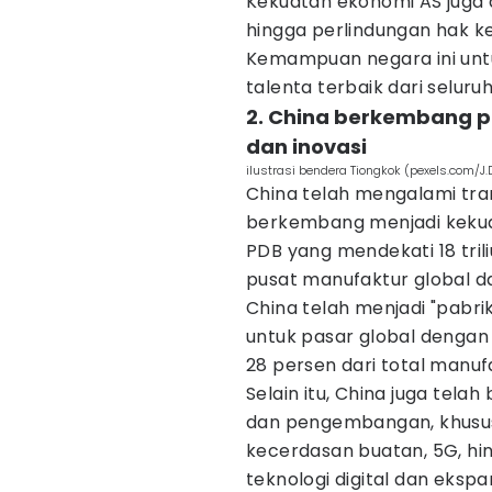
Kekuatan ekonomi AS juga 
hingga perlindungan hak ke
Kemampuan negara ini untu
talenta terbaik dari selur
2. China berkembang 
dan inovasi
ilustrasi bendera Tiongkok (pexels.com/J.
China telah mengalami tran
berkembang menjadi kekua
PDB yang mendekati 18 trili
pusat manufaktur global da
China telah menjadi "pabr
untuk pasar global dengan 
28 persen dari total manuf
Selain itu, China juga tela
dan pengembangan, khususn
kecerdasan buatan, 5G, hi
teknologi digital dan ekspa