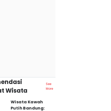
endasi
See
t Wisata
More
Wisata Kawah
Putih Bandung: