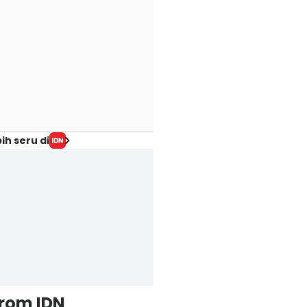
ih seru di
from IDN