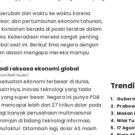
berubah dari waktu ke waktu karena
ai tukar, dan pertumbuhan ekonomi tahunan,
 konsisten berada di posisi teratas dalam
nia. Keberadaan mereka sangat penting
al saat ini. Berikut lima negara dengan
 dan alasan mengapa mereka mampu
.
jadi raksasa ekonomi global
.com/Brett Sayles)
 kekuatan ekonomi terbesar di dunia,
Trendi
strinya, inovasi teknologi yang tiada
 yang super besar. Negara ini punya PDB
1
.
Gubern
 mencapai lebih dari 27 triliun dolar pada
2
.
Prabow
gi banyak perusahaan multinasional
3
.
Makan B
mimpin di bidang teknologi informasi,
4
.
Nilai T
5
.
17 Agus
ufaktur. Ditambah lagi, dolar AS masih