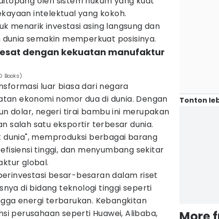
ditopang oleh sistem hukum yang kuat
kayaan intelektual yang kokoh.
k menarik investasi asing langsung dan
uh dunia semakin memperkuat posisinya.
pesat dengan kekuatan manufaktur
D. Books)
sformasi luar biasa dari negara
tan ekonomi nomor dua di dunia. Dengan
Tonton leb
un dolar, negeri tirai bambu ini merupakan
n salah satu eksportir terbesar dunia.
ik dunia", memproduksi berbagai barang
efisiensi tinggi, dan menyumbang sekitar
aktur global.
h berinvestasi besar-besaran dalam riset
ya di bidang teknologi tinggi seperti
ngga energi terbarukan. Kebangkitan
nsi perusahaan seperti Huawei, Alibaba,
More 