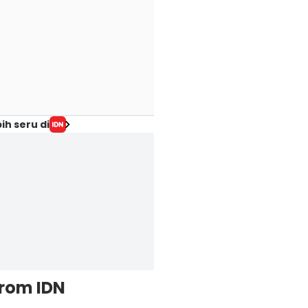
ih seru di
from IDN