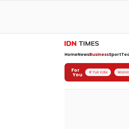
Home
News
Business
Sport
Te
For
# Yuk Vote
Iklanin
You