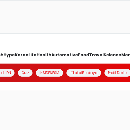
ch
Hype
Korea
Life
Health
Automotive
Food
Travel
Science
Me
 di IDN
Quiz
INSIDENESIA
#LokalBerdaya
Profil Dokter