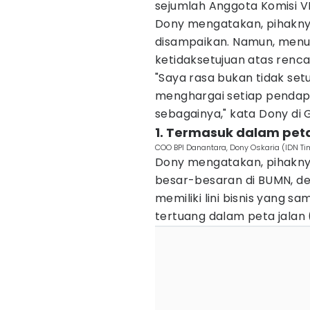
sejumlah Anggota Komisi VI
Dony mengatakan, pihakn
disampaikan. Namun, menur
ketidaksetujuan atas renca
"Saya rasa bukan tidak set
menghargai setiap pendapat
sebagainya," kata Dony di 
1. Termasuk dalam pet
COO BPI Danantara, Dony Oskaria (IDN T
Dony mengatakan, pihakny
besar-besaran di BUMN, d
memiliki lini bisnis yang s
tertuang dalam peta jalan