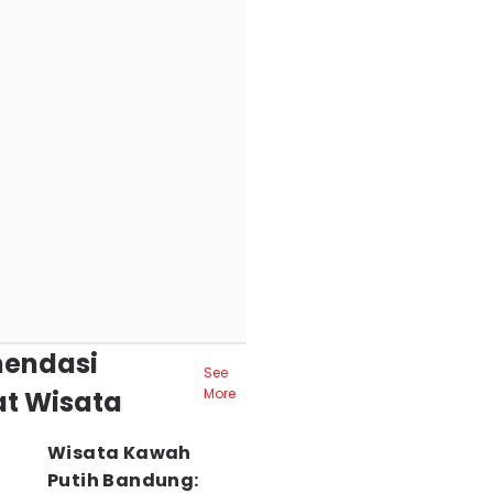
endasi
See
t Wisata
More
Wisata Kawah
Putih Bandung: