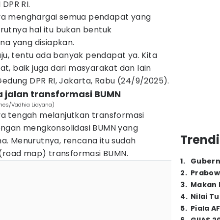
 DPR RI.
ya menghargai semua pendapat yang
utnya hal itu bukan bentuk
na yang disiapkan.
uju, tentu ada banyak pendapat ya. Kita
, baik juga dari masyarakat dan lain
Gedung DPR RI, Jakarta, Rabu (24/9/2025).
a jalan transformasi BUMN
imes/Vadhia Lidyana)
a tengah melanjutkan transformasi
engan mengkonsolidasi BUMN yang
Trendi
ama. Menurutnya, rencana itu sudah
 (road map) transformasi BUMN.
1
.
Gubern
2
.
Prabow
3
.
Makan B
4
.
Nilai T
5
.
Piala A