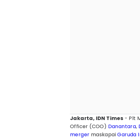
Jakarta, IDN Times
- Plt 
Officer (COO)
Danantara
,
merger
maskapai
Garuda I