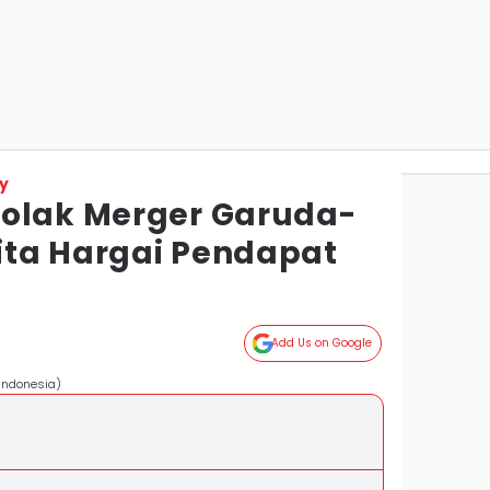
y
olak Merger Garuda-
Kita Hargai Pendapat
Add Us on Google
Indonesia)