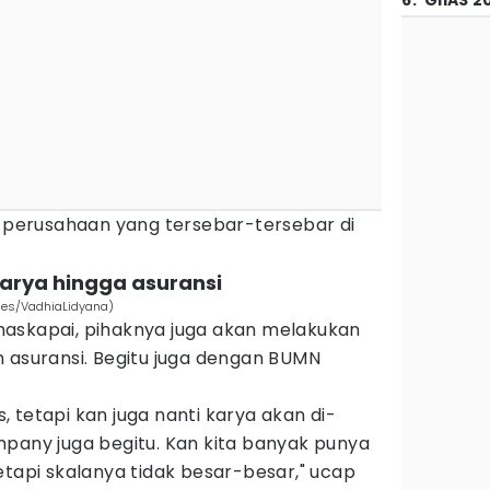
6
.
GIIAS 2
k perusahaan yang tersebar-tersebar di
arya hingga asuransi
mes/VadhiaLidyana)
askapai, pihaknya juga akan melakukan
n asuransi. Begitu juga dengan BUMN
es, tetapi kan juga nanti karya akan di-
mpany juga begitu. Kan kita banyak punya
etapi skalanya tidak besar-besar," ucap