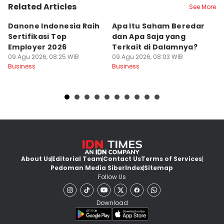
Related Articles
See More
Danone Indonesia Raih
Apa Itu Saham Beredar
D
Sertifikasi Top
dan Apa Saja yang
S
Employer 2026
Terkait di Dalamnya?
M
09 Agu 2026, 08:25 WIB
09 Agu 2026, 08:03 WIB
09
Business
Business
Bu
About Us
Editorial Team
Contact Us
Terms of Services
Pedoman Media Siber
Index
Sitemap
Follow Us
Download