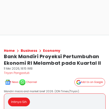
Home
Business
Economy
Bank Mandiri Proyeksi Pertumbuhan
Ekonomi RI Melambat pada Kuartal II
11 Mei 2026, 18:15 WIB
Triyan Pangastuti
News
Channel
Add Us on Google
Mandiri macro and market brief 2026. (IDN Times/Triyan).
Intinya Sih