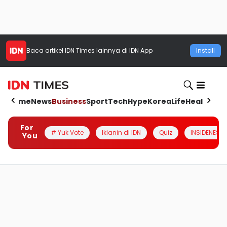
Baca artikel
IDN Times
lainnya di IDN App
Install
Home
News
Business
Sport
Tech
Hype
Korea
Life
Health
Aut
For
# Yuk Vote
Iklanin di IDN
Quiz
INSIDENESIA
You