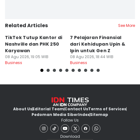
Related Articles
See More
TikTok Tutup Kantor di
7 Pelajaran Finansial
La
Nashville dan PHK 250
dari Kehidupan Upin &
O
Karyawan
Ipin untuk Gen Z
M
08 Agu 2026, 19:05 WIB
08 Agu 2026, 18:44 WIB
S
08
Business
Business
Bu
About Us
Editorial Team
Contact Us
Terms of Services
Pedoman Media Siber
Index
Sitemap
Follow Us
Download