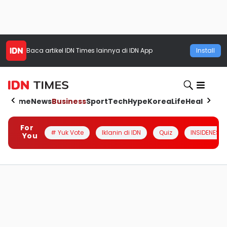
Baca artikel
IDN Times
lainnya di IDN App
Install
Home
News
Business
Sport
Tech
Hype
Korea
Life
Health
Aut
For
# Yuk Vote
Iklanin di IDN
Quiz
INSIDENESIA
You