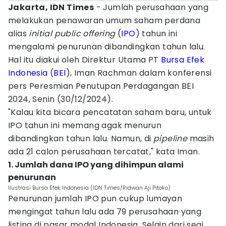
Jakarta, IDN Times
- Jumlah perusahaan yang
melakukan penawaran umum saham perdana
alias
initial public offering
(
IPO
) tahun ini
mengalami penurunan dibandingkan tahun lalu.
Hal itu diakui oleh Direktur Utama PT
Bursa Efek
Indonesia
(
BEI
), Iman Rachman dalam konferensi
pers Peresmian Penutupan Perdagangan BEI
2024, Senin (30/12/2024).
"Kalau kita bicara pencatatan saham baru, untuk
IPO tahun ini memang agak menurun
dibandingkan tahun lalu. Namun, di
pipeline
masih
ada 21 calon perusahaan tercatat," kata Iman.
1. Jumlah dana IPO yang dihimpun alami
penurunan
Ilustrasi Bursa Efek Indonesia (IDN Times/Ridwan Aji Pitoko)
Penurunan jumlah IPO pun cukup lumayan
mengingat tahun lalu ada 79 perusahaan yang
listing di pasar modal Indonesia. Selain dari segi