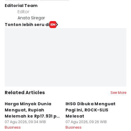
Editorial Team
Editor
Anata Siregar
Tonton lebih seru di
Related Articles
See More
Harga Minyak Dunia
IHSG Dibuka Menguat
H
Menguat, Rupiah
Pagi Ini, ROCK-SLIS
B
Melemah ke Rp17.931 per
Melesat
Rp
Dolar AS
07 Agu 2026, 09:34 WIB
07 Agu 2026, 09:26 WIB
07
Business
Business
Bu