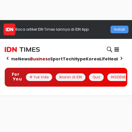
Baca artikel
IDN Times
lainnya di IDN App
Install
Home
News
Business
Sport
Tech
Hype
Korea
Life
Health
Aut
For
# Yuk Vote
Iklanin di IDN
Quiz
INSIDENESIA
You