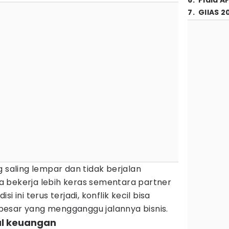
6
.
Piala A
7
.
GIIAS 2
g saling lempar dan tidak berjalan
 bekerja lebih keras sementara partner
isi ini terus terjadi, konflik kecil bisa
esar yang mengganggu jalannya bisnis.
al keuangan