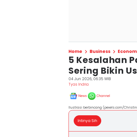
Home
Business
Econom
5 Kesalahan Pa
Sering Bikin 
04 Jun 2026, 06:35 WIB
Tyas Indria
News
Channel
Ilustrasi berbincang (pexels.com/Christin
Intinya Sih