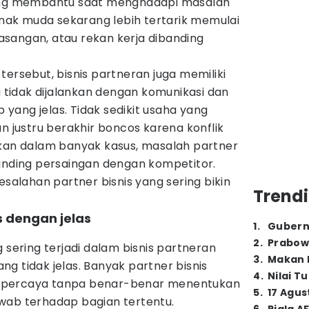
ling membantu saat menghadapi masalah
 anak muda sekarang lebih tertarik memulai
sangan, atau rekan kerja dibanding
tersebut, bisnis partneran juga memiliki
a tidak dijalankan dengan komunikasi dan
ang jelas. Tidak sedikit usaha yang
an justru berakhir boncos karena konflik
hkan dalam banyak kasus, masalah partner
banding persaingan dengan kompetitor.
esalahan partner bisnis yang sering bikin
Trendi
 dengan jelas
1
.
Gubern
2
.
Prabow
 sering terjadi dalam bisnis partneran
3
.
Makan B
g tidak jelas. Banyak partner bisnis
4
.
Nilai T
 percaya tanpa benar-benar menentukan
5
.
17 Agus
wab terhadap bagian tertentu.