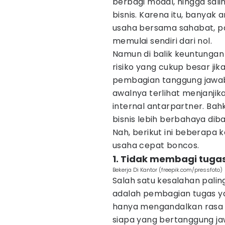
berbagi modal, hingga sa
bisnis. Karena itu, banyak
usaha bersama sahabat, pa
memulai sendiri dari nol.
Namun di balik keuntungan 
risiko yang cukup besar jik
pembagian tanggung jawab y
awalnya terlihat menjanjik
internal antarpartner. Ba
bisnis lebih berbahaya di
Nah, berikut ini beberapa k
usaha cepat boncos.
1. Tidak membagi tugas
Bekerja Di Kantor (freepik.com/pressfoto)
Salah satu kesalahan paling
adalah pembagian tugas yan
hanya mengandalkan rasa
siapa yang bertanggung ja