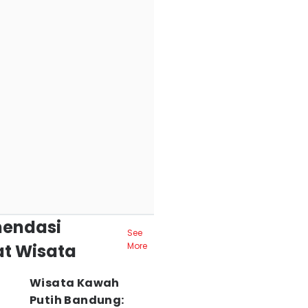
endasi
See
t Wisata
More
Wisata Kawah
Putih Bandung: