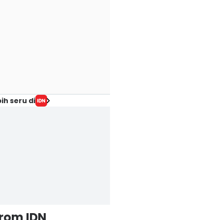
ih seru di
from IDN