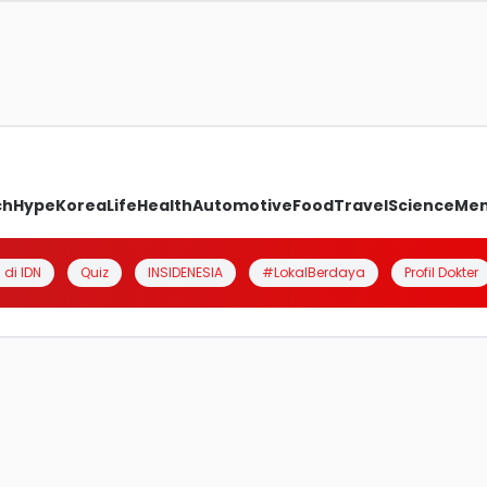
ch
Hype
Korea
Life
Health
Automotive
Food
Travel
Science
Me
 di IDN
Quiz
INSIDENESIA
#LokalBerdaya
Profil Dokter