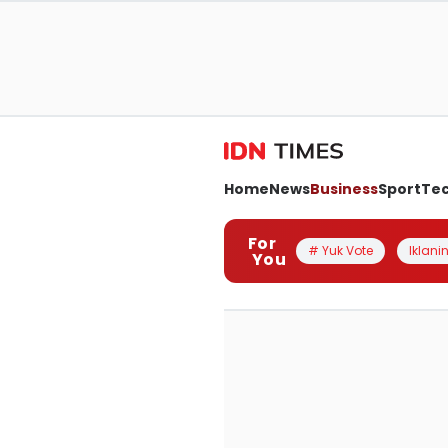
Home
News
Business
Sport
Te
For
# Yuk Vote
Iklanin
You