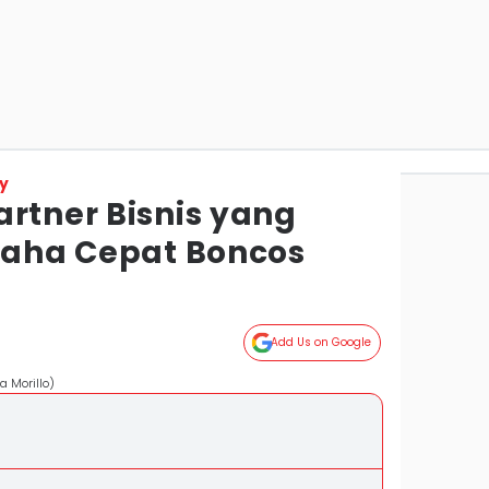
y
rtner Bisnis yang
Usaha Cepat Boncos
Add Us on Google
a Morillo)