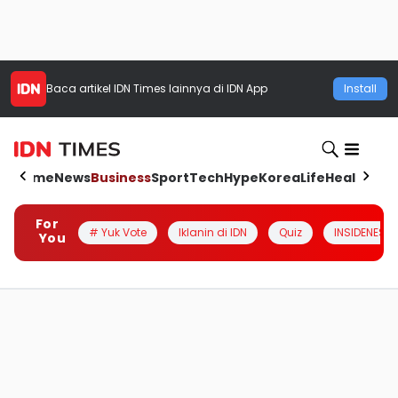
Baca artikel
IDN Times
lainnya di IDN App
Install
Home
News
Business
Sport
Tech
Hype
Korea
Life
Health
Aut
For
# Yuk Vote
Iklanin di IDN
Quiz
INSIDENESIA
You