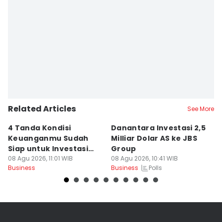
Related Articles
See More
4 Tanda Kondisi
Danantara Investasi 2,5
6
Keuanganmu Sudah
Milliar Dolar AS ke JBS
F
Siap untuk Investasi
Group
T
Emas
08 Agu 2026, 11:01 WIB
08 Agu 2026, 10:41 WIB
08
Polls
Business
Business
Bu