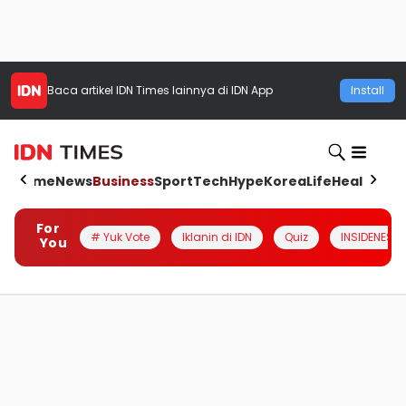
Baca artikel
IDN Times
lainnya di IDN App
Install
Home
News
Business
Sport
Tech
Hype
Korea
Life
Health
Aut
For
# Yuk Vote
Iklanin di IDN
Quiz
INSIDENESIA
You