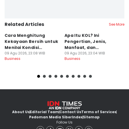
Related Articles
See More
Cara Menghitung
Apa Itu KOL? Ini
5 
Kekayaan Bersih untuk
Pengertian, Jenis,
B
Menilai Kondisi
Manfaat, dan
M
Keuangan
09 Agu 2026, 23:08 WIB
Perbedaannya
09 Agu 2026, 23:04 WIB
P
09
Business
Business
Bu
About Us
Editorial Team
Contact Us
Terms of Services
Pedoman Media Siber
Index
Sitemap
Follow Us