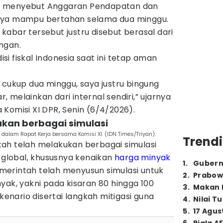
g menyebut Anggaran Pendapatan dan
nya mampu bertahan selama dua minggu.
abar tersebut justru disebut berasal dari
ngan.
i fiskal Indonesia saat ini tetap aman
 cukup dua minggu, saya justru bingung
ar, melainkan dari internal sendiri,” ujarnya
Komisi XI DPR, Senin (6/4/2026).
kukan berbagai simulasi
alam Rapat Kerja bersama Komisi XI. (IDN Times/Triyan).
Trendi
ah telah melakukan berbagai simulasi
o global, khususnya kenaikan
harga minyak
1
.
Gubern
erintah telah menyusun simulasi untuk
2
.
Prabow
yak, yakni pada kisaran 80 hingga 100
3
.
Makan B
skenario disertai langkah mitigasi guna
4
.
Nilai T
5
.
17 Agus