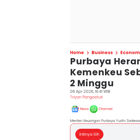
Home
Business
Econom
Purbaya Heran
Kemenkeu Seb
2 Minggu
06 Apr 2026, 16:41 WIB
Triyan Pangastuti
News
Channel
Menteri Keuangan Purbaya Yudhi Sadewa d
Intinya Sih