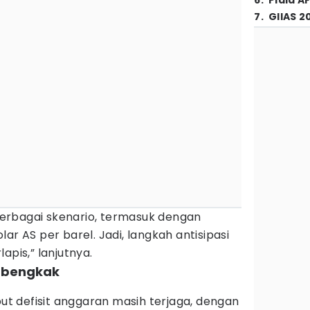
6
.
Piala A
7
.
GIIAS 2
erbagai skenario, termasuk dengan
ar AS per barel. Jadi, langkah antisipasi
apis,” lanjutnya.
embengkak
)
but defisit anggaran masih terjaga, dengan