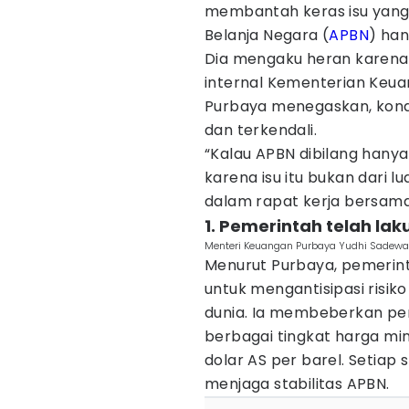
membantah keras isu yan
Belanja Negara (
APBN
) ha
Dia mengaku heran karena k
internal Kementerian Keua
Purbaya menegaskan, kondis
dan terkendali.
“Kalau APBN dibilang hanya
karena isu itu bukan dari lu
dalam rapat kerja bersama 
1. Pemerintah telah la
Menteri Keuangan Purbaya Yudhi Sadewa d
Menurut Purbaya, pemerint
untuk mengantisipasi risik
dunia. Ia membeberkan pem
berbagai tingkat harga min
dolar AS per barel. Setiap 
menjaga stabilitas APBN.