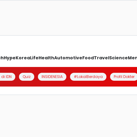
ch
Hype
Korea
Life
Health
Automotive
Food
Travel
Science
Me
 di IDN
Quiz
INSIDENESIA
#LokalBerdaya
Profil Dokter