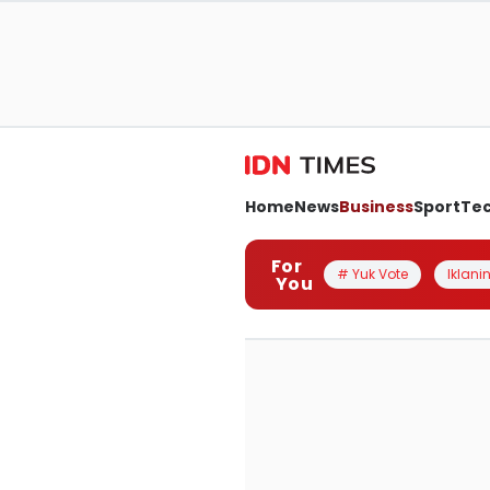
Home
News
Business
Sport
Te
For
# Yuk Vote
Iklanin
You