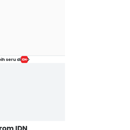
ih seru di
from IDN