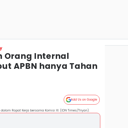
y
 Orang Internal
ut APBN hanya Tahan
Add Us on Google
alam Rapat Kerja bersama Komisi XI. (IDN Times/Triyan).