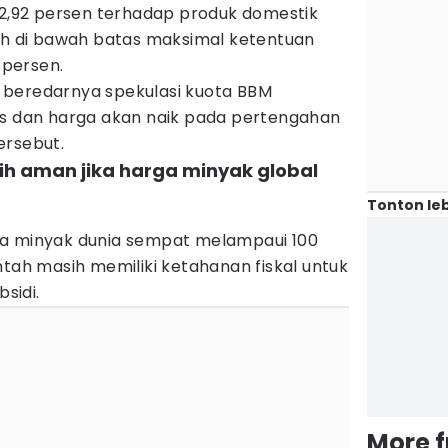
 2,92 persen terhadap produk domestik
sih di bawah batas maksimal ketentuan
persen.
 beredarnya spekulasi kuota BBM
is dan harga akan naik pada pertengahan
ersebut.
ih aman jika harga minyak global
Tonton leb
)
ga minyak dunia sempat melampaui 100
ntah masih memiliki ketahanan fiskal untuk
sidi.
More 