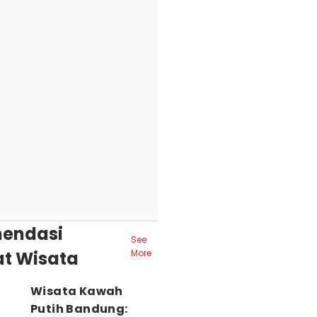
endasi
See
t Wisata
More
Wisata Kawah
Putih Bandung: