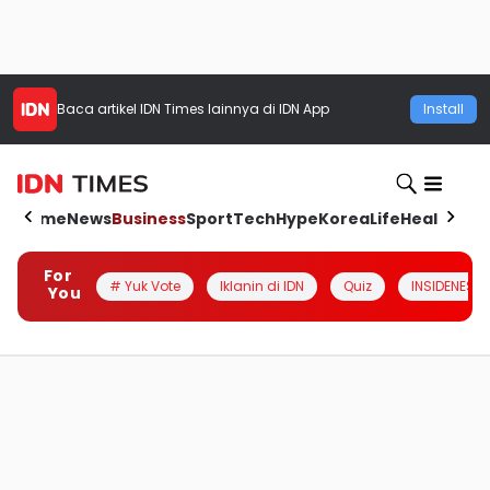
Baca artikel
IDN Times
lainnya di IDN App
Install
Home
News
Business
Sport
Tech
Hype
Korea
Life
Health
Aut
For
# Yuk Vote
Iklanin di IDN
Quiz
INSIDENESIA
You