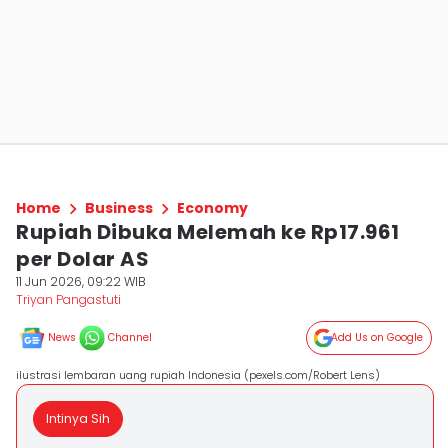
Home
Business
Economy
Rupiah Dibuka Melemah ke Rp17.961
per Dolar AS
11 Jun 2026, 09:22 WIB
Triyan Pangastuti
News
Channel
Add Us on Google
ilustrasi lembaran uang rupiah Indonesia (pexels.com/Robert Lens)
Intinya Sih