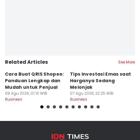
Related Articles
See More
Cara Buat QRIS Shopee:
Tips Investasi Emas saat
C
Panduan Lengkap dan
Harganya Sedang
T
Mudah untuk Penjual
Melonjak
U
08 Agu 2026, 01:10 WIB
07 Agu 2026, 22:25 WIB
S
07
Business
Business
Bu