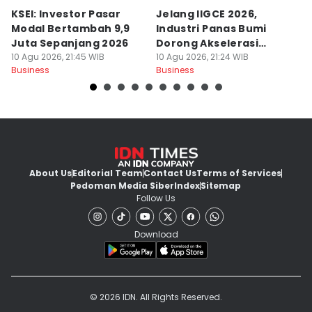
KSEI: Investor Pasar
Jelang IIGCE 2026,
5
Modal Bertambah 9,9
Industri Panas Bumi
M
Juta Sepanjang 2026
Dorong Akselerasi
K
10 Agu 2026, 21:45 WIB
Energi Bersih
10 Agu 2026, 21:24 WIB
D
10
Business
Business
Bu
About Us
Editorial Team
Contact Us
Terms of Services
Pedoman Media Siber
Index
Sitemap
Follow Us
Download
© 2026 IDN. All Rights Reserved.