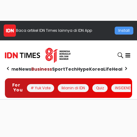
Baca artikel
IDN Times
lainnya di IDN App
Install
Home
News
Business
Sport
Tech
Hype
Korea
Life
Health
Aut
For
# Yuk Vote
Iklanin di IDN
Quiz
INSIDENESIA
You