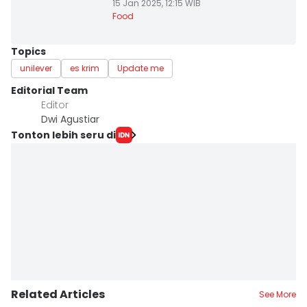
15 Jan 2025, 12:15 WIB
Food
Topics
unilever
es krim
Update me
Editorial Team
Editor
Dwi Agustiar
Tonton lebih seru di
Related Articles
See More