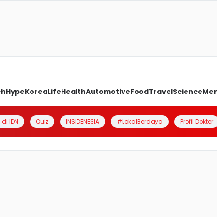
ch
Hype
Korea
Life
Health
Automotive
Food
Travel
Science
Me
 di IDN
Quiz
INSIDENESIA
#LokalBerdaya
Profil Dokter