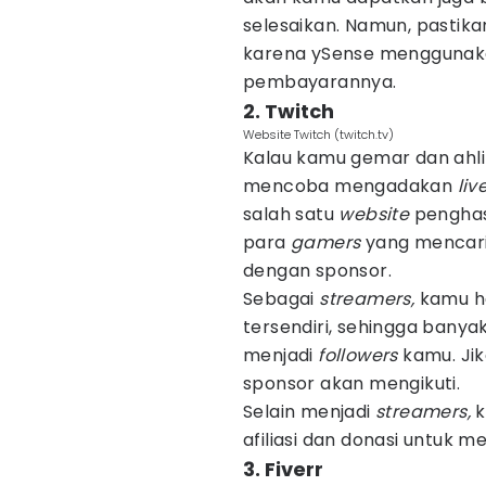
selesaikan. Namun, pastik
karena ySense menggunak
pembayarannya.
2. Twitch
Website Twitch (twitch.tv)
Kalau kamu gemar dan ahl
mencoba mengadakan
liv
salah satu
website
penghasi
para
gamers
yang mencari
dengan sponsor.
Sebagai
streamers,
kamu h
tersendiri, sehingga banya
menjadi
followers
kamu. Ji
sponsor akan mengikuti.
Selain menjadi
streamers,
k
afiliasi dan donasi untuk
3. Fiverr