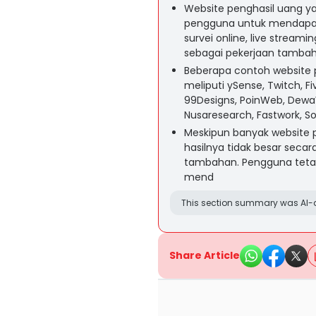
Website penghasil uang 
pengguna untuk mendapa
survei online, live strea
sebagai pekerjaan tambah
Beberapa contoh website p
meliputi ySense, Twitch, Fiv
99Designs, PoinWeb, DewaW
Nusaresearch, Fastwork, S
Meskipun banyak website 
hasilnya tidak besar secar
tambahan. Pengguna tetap
mend
This section summary was AI-a
Share Article