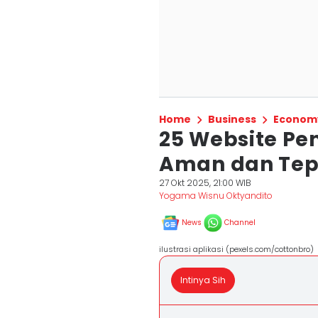
Home
Business
Econom
25 Website Pe
Aman dan Tep
27 Okt 2025, 21:00 WIB
Yogama Wisnu Oktyandito
News
Channel
ilustrasi aplikasi (pexels.com/cottonbro)
Intinya Sih