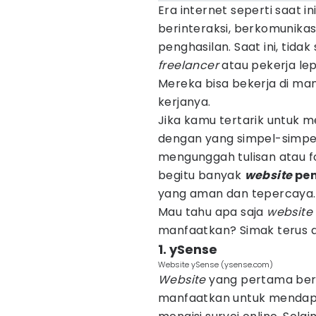
Era internet seperti saat 
berinteraksi, berkomunika
penghasilan. Saat ini, tida
freelancer
atau pekerja le
Mereka bisa bekerja di m
kerjanya.
Jika kamu tertarik untuk
dengan yang simpel-simpel d
mengunggah tulisan atau fo
begitu banyak
website
pen
yang aman dan tepercaya.
Mau tahu apa saja
website
manfaatkan? Simak terus art
1. ySense
Website ySense (ysense.com)
Website
yang pertama bern
manfaatkan untuk mendap