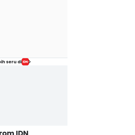
ih seru di
from IDN