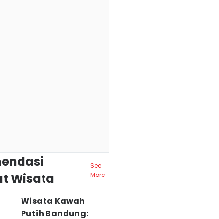
endasi
See
t Wisata
More
Wisata Kawah
Putih Bandung: