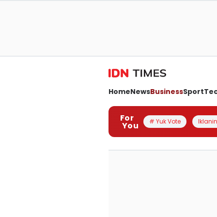
Home
News
Business
Sport
Te
For
# Yuk Vote
Iklanin
You