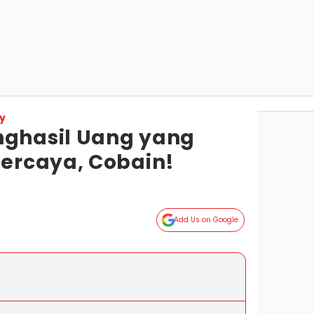
y
nghasil Uang yang
ercaya, Cobain!
Add Us on Google