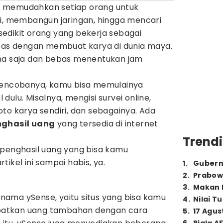
ini memudahkan setiap orang untuk
si, membangun jaringan, hingga mencari
k sedikit orang yang bekerja sebagai
pas dengan membuat karya di dunia maya.
ana saja dan bebas menentukan jam
 mencobanya, kamu bisa memulainya
ulu. Misalnya, mengisi survei online,
to karya sendiri, dan sebagainya. Ada
ghasil uang
yang tersedia di internet
Trendi
penghasil uang yang bisa kamu
ikel ini sampai habis, ya.
1
.
Gubern
2
.
Prabow
3
.
Makan B
ama ySense, yaitu situs yang bisa kamu
4
.
Nilai T
atkan uang tambahan dengan cara
5
.
17 Agus