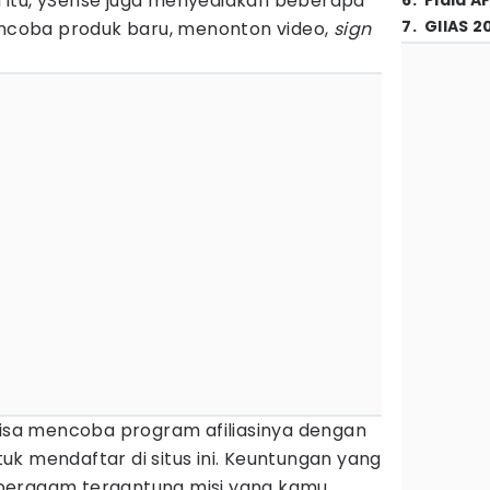
n itu, ySense juga menyediakan beberapa
6
.
Piala A
7
.
GIIAS 2
mencoba produk baru, menonton video,
sign
bisa mencoba program afiliasinya dengan
k mendaftar di situs ini. Keuntungan yang
beragam tergantung misi yang kamu