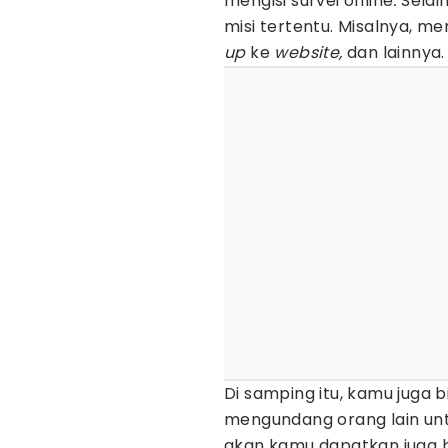
mengisi survei online
.
Selai
misi tertentu. Misalnya, 
up
ke
website,
dan lainnya.
Di samping itu, kamu juga 
mengundang orang lain untu
akan kamu dapatkan juga 