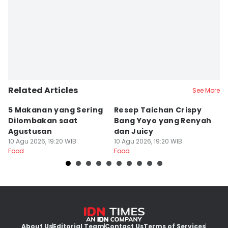
Related Articles
See More
5 Makanan yang Sering
Resep Taichan Crispy
R
Dilombakan saat
Bang Yoyo yang Renyah
M
Agustusan
dan Juicy
R
10 Agu 2026, 19:20 WIB
10 Agu 2026, 19:20 WIB
I
10
Food
Food
Fo
About Us
Editorial Team
Contact Us
Terms of Services