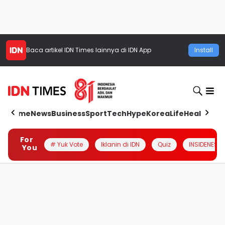
Baca artikel
IDN Times
lainnya di IDN App
Install
Home
News
Business
Sport
Tech
Hype
Korea
Life
Health
Aut
For
# Yuk Vote
Iklanin di IDN
Quiz
INSIDENESIA
You