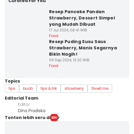
Curated For You
Resep Pancake Pandan
Strawberry, Dessert Simpel
yang Mudah Dibuat
17 Jul 2024, 08:41 WIB
Food
Resep Puding Susu Saus
Strawberry, Manis Segarnya
Bikin Nagih!
09 Sep 2024, 13:20 WIB
Food
Topics
tips
buah
tips & trik
strawberry
Divert me
Editorial Team
Editor
Dina Pradiska
Tonton lebih seru di