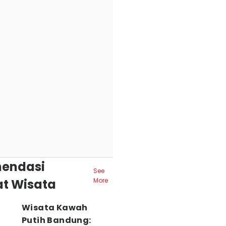
endasi
See
t Wisata
More
Wisata Kawah
Putih Bandung: