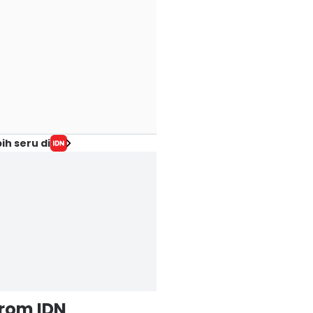
ih seru di
from IDN