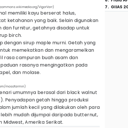
6
.
Piala A
7
.
GIIAS 2
(commons.wikimedia.org/VigorVarr)
al memiliki kayu berserat halus,
at ketahanan yang baik. Selain digunakan
 dan furnitur, getahnya disadap untuk
rup birch.
p dengan sirup maple murni. Getah yang
us untuk memekatkan dan mengaramelkan
ofil rasa campuran buah asam dan
erpaduan rasanya mengingatkan pada
 apel, dan molase.
.com/mosofarmin)
kenari umumnya berasal dari
black walnut
h). Penyadapan getah hingga produksi
 dalam jumlah kecil yang dilakukan oleh para
t lebih mudah dijumpai daripada butternut,
 Midwest, Amerika Serikat.