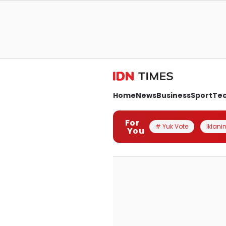
Home
News
Business
Sport
Te
For
# Yuk Vote
Iklanin
You