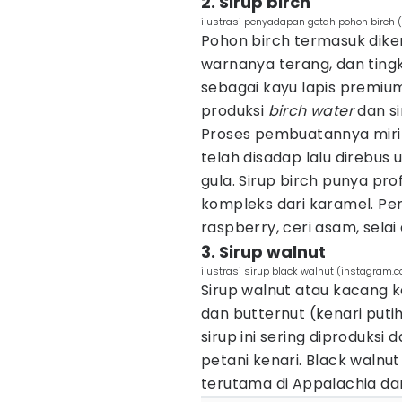
2. Sirup birch
ilustrasi penyadapan getah pohon birch 
Pohon birch termasuk diken
warnanya terang, dan tingk
sebagai kayu lapis premium
produksi
birch water
dan si
Proses pembuatannya miri
telah disadap lalu direb
gula. Sirup birch punya pr
kompleks dari karamel. P
raspberry, ceri asam, selai
3. Sirup walnut
ilustrasi sirup black walnut (instagram
Sirup walnut atau kacang 
dan
butternut
(kenari puti
sirup ini sering diproduksi
petani kenari. Black walnu
terutama di Appalachia dan