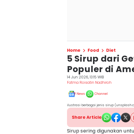
Home
Food
Diet
5 Sirup dari 
Populer di Am
14 Jun 2026, 13:15 WIB
Fatma Roisatin Nadhiroh
News
Channel
ilustrasi berbagai jenis sirup (unsplash
Share Article
Sirup sering digunakan u