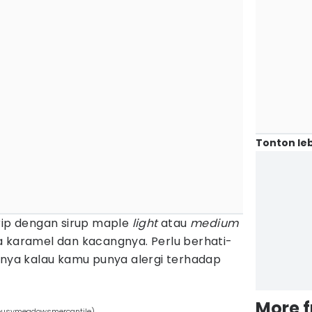
Tonton leb
irip dengan sirup maple
light
atau
medium
a karamel dan kacangnya. Perlu berhati-
inya kalau kamu punya alergi terhadap
More 
m/busymeadowsmercantile)