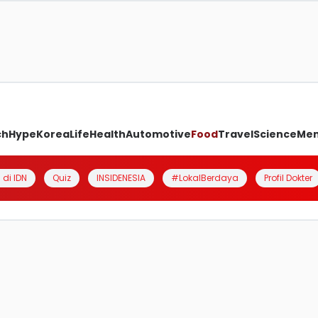
ch
Hype
Korea
Life
Health
Automotive
Food
Travel
Science
Me
 di IDN
Quiz
INSIDENESIA
#LokalBerdaya
Profil Dokter