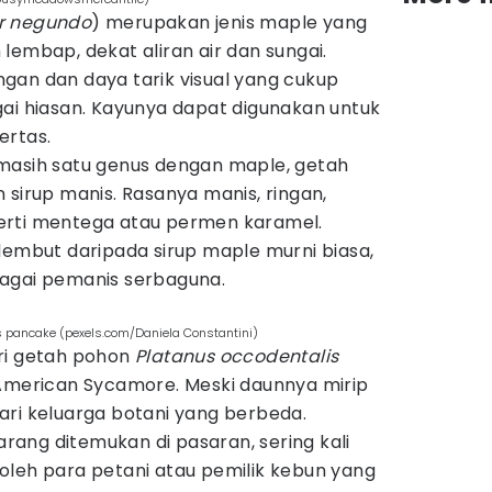
r negundo
) merupakan jenis maple yang
lembap, dekat aliran air dan sungai.
gan dan daya tarik visual yang cukup
gai hiasan. Kayunya dapat digunakan untuk
ertas.
masih satu genus dengan maple, getah
 sirup manis. Rasanya manis, ringan,
erti mentega atau permen karamel.
lembut daripada sirup maple murni biasa,
agai pemanis serbaguna.
s pancake (pexels.com/Daniela Constantini)
ri getah pohon
Platanus occodentalis
 American Sycamore. Meski daunnya mirip
ari keluarga botani yang berbeda.
jarang ditemukan di pasaran, sering kali
oleh para petani atau pemilik kebun yang