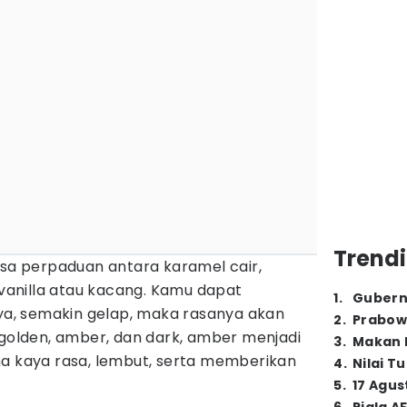
Trendi
asa perpaduan antara karamel cair,
t vanilla atau kacang. Kamu dapat
1
.
Gubern
, semakin gelap, maka rasanya akan
2
.
Prabow
 golden, amber, dan dark, amber menjadi
3
.
Makan B
na kaya rasa, lembut, serta memberikan
4
.
Nilai T
5
.
17 Agus