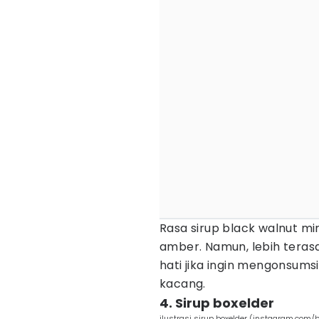
Rasa sirup black walnut m
amber. Namun, lebih teras
hati jika ingin mengonsums
kacang.
4. Sirup boxelder
ilustrasi sirup boxelder (instagram.co