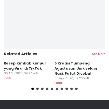
Related Articles
See More
Resep Kimbab Kimpul
5 Kreasi Tumpeng
R
yang Viral di TikTok
Agustusan Unik selain
M
06 Agu 2026, 09:27 WIB
Nasi, Patut Dicoba!
d
Food
06 Agu 2026, 09:20 WIB
C
06
Food
Fo