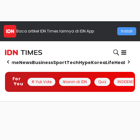
Baca artikel
IDN Times
lainnya di IDN App
Install
Home
News
Business
Sport
Tech
Hype
Korea
Life
Health
Aut
For
# Yuk Vote
Iklanin di IDN
Quiz
INSIDENESIA
You