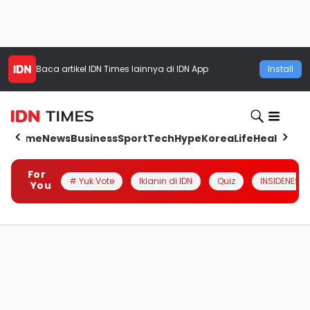
Baca artikel
IDN Times
lainnya di IDN App
Install
Home
News
Business
Sport
Tech
Hype
Korea
Life
Health
Aut
For
# Yuk Vote
Iklanin di IDN
Quiz
INSIDENESIA
You