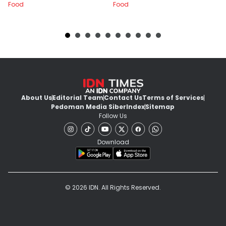
Food
Food
Fo
About Us
Editorial Team
Contact Us
Terms of Services
Pedoman Media Siber
Index
Sitemap
Follow Us
Download
© 2026 IDN. All Rights Reserved.