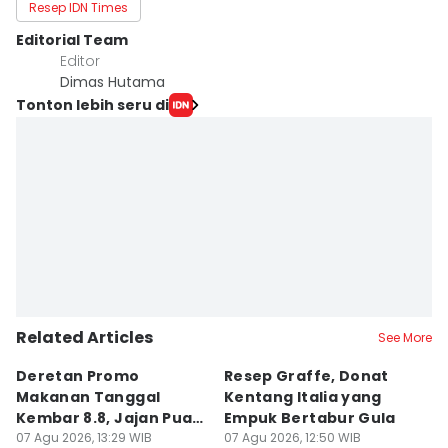
Resep IDN Times
Editorial Team
Editor
Dimas Hutama
Tonton lebih seru di
Related Articles
See More
Deretan Promo
Resep Graffe, Donat
8
Makanan Tanggal
Kentang Italia yang
P
Kembar 8.8, Jajan Puas
Empuk Bertabur Gula
M
dan Cuan!
07 Agu 2026, 13:29 WIB
07 Agu 2026, 12:50 WIB
07