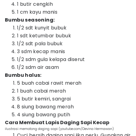
1 butir cengkih
1 cm kayu manis
Bumbu seasoning:
1/2 sdt kunyit bubuk
1 sdt ketumbar bubuk
1/2 sdt pala bubuk
3 sdm kecap manis
1/2 sdm gula kelapa diserut
1/2 sdm air asam
Bumbu halus:
5 buah cabai rawit merah
1 buah cabai merah
5 butir kemiri, sangrai
8 siung bawang merah
4 siung bawang putih
Cara Membuat Lapis Daging Sapi Kecap
ilustrasi memotong daging sapi (youtube.com/Devina Hermawan)
Cuci bersih daging sapi jika perlu. Gunakan air