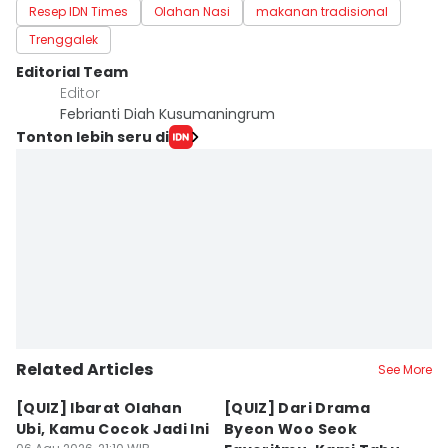
Resep IDN Times
Olahan Nasi
makanan tradisional
Trenggalek
Editorial Team
Editor
Febrianti Diah Kusumaningrum
Tonton lebih seru di
Related Articles
See More
[QUIZ] Ibarat Olahan
[QUIZ] Dari Drama
B
Ubi, Kamu Cocok Jadi Ini
Byeon Woo Seok
M