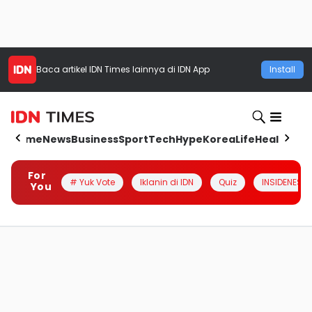
Baca artikel
IDN Times
lainnya di IDN App
Install
Home
News
Business
Sport
Tech
Hype
Korea
Life
Health
Aut
For
# Yuk Vote
Iklanin di IDN
Quiz
INSIDENESIA
You