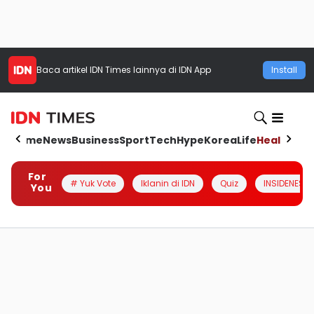
Baca artikel
IDN Times
lainnya di IDN App
Install
Home
News
Business
Sport
Tech
Hype
Korea
Life
Health
Aut
For
# Yuk Vote
Iklanin di IDN
Quiz
INSIDENESIA
You