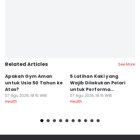
Related Articles
See More
Apakah Gym Aman
5 Latihan Kaki yang
P
untuk Usia 50 Tahun ke
Wajib Dilakukan Pelari
N
Atas?
untuk Performa
B
07 Agu 2026, 18:15 WIB
Maksimal
07 Agu 2026, 18:15 WIB
07
Health
Health
He