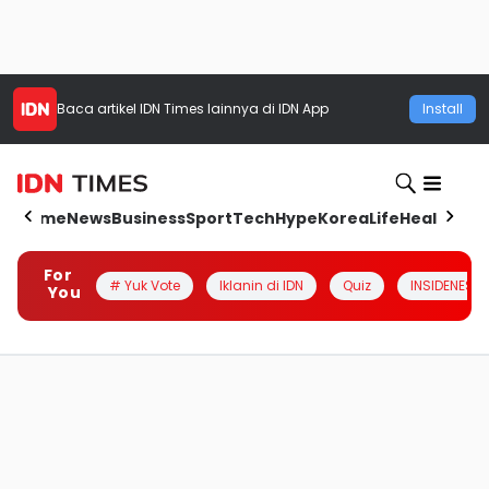
Baca artikel
IDN Times
lainnya di IDN App
Install
Home
News
Business
Sport
Tech
Hype
Korea
Life
Health
Aut
For
# Yuk Vote
Iklanin di IDN
Quiz
INSIDENESIA
You