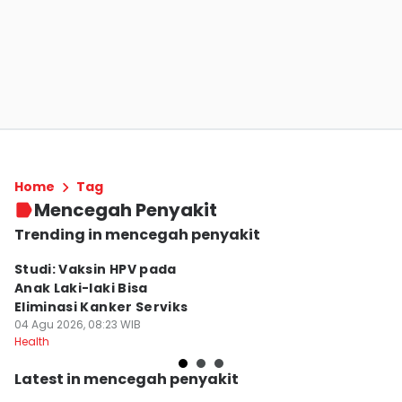
Home
Tag
Mencegah Penyakit
Trending in mencegah penyakit
Studi: Vaksin HPV pada
B
Anak Laki-laki Bisa
H
Eliminasi Kanker Serviks
06
He
04 Agu 2026, 08:23 WIB
Health
Latest in mencegah penyakit