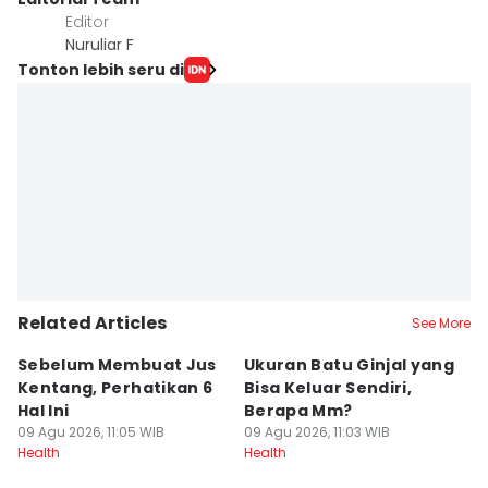
Editor
Nuruliar F
Tonton lebih seru di
Related Articles
See More
Sebelum Membuat Jus
Ukuran Batu Ginjal yang
P
Kentang, Perhatikan 6
Bisa Keluar Sendiri,
B
Hal Ini
Berapa Mm?
J
09 Agu 2026, 11:05 WIB
09 Agu 2026, 11:03 WIB
09
Health
Health
He