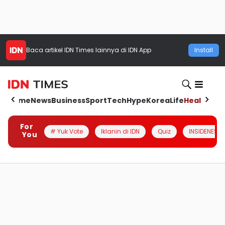
Baca artikel
IDN Times
lainnya di IDN App
Install
Home
News
Business
Sport
Tech
Hype
Korea
Life
Health
Aut
For
# Yuk Vote
Iklanin di IDN
Quiz
INSIDENESIA
You