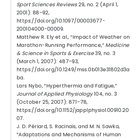
Sport Sciences Reviews
29, no. 2 (April 1,
2001): 88–92,
https://doi.org/10.1097/00003677-
200104000-00009.
Matthew R. Ely et al., “Impact of Weather on
Marathon-Running Performance,”
Medicine
& Science in Sports & Exercise
39, no. 3
(March 1, 2007): 487–93,
https://doi.org/10.1249/mss.0b013e31802d3a
ba.
Lars Nybo, “Hyperthermia and Fatigue,”
Journal of Applied Physiology
104, no. 3
(October 25, 2007): 871–78,
https://doi.org/10.1152/japplphysiol.00910.20
07.
J. D. Périard, S. Racinais, and M. N. Sawka,
“Adaptations and Mechanisms of Human