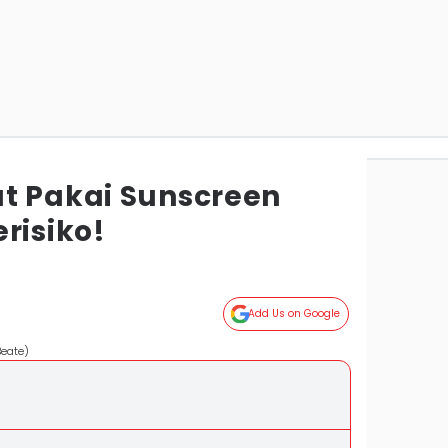
t Pakai Sunscreen
risiko!
Add Us on Google
Beate)