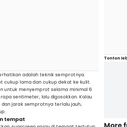
Tonton leb
iperhatikan adalah teknik semprotnya.
cukup lama dan cukup dekat ke kulit.
n untuk menyemprot selama minimal 6
erapa sentimeter, lalu digosokkan. Kalau
an jarak semprotnya terlalu jauh,
up.
an tempat
More 
tkan
sunscreen spray
di tempat tertutup,