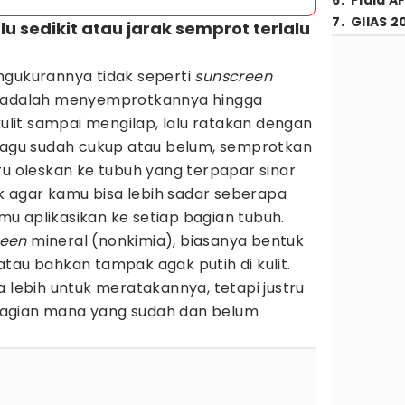
6
.
Piala A
7
.
GIIAS 2
u sedikit atau jarak semprot terlalu
ngukurannya tidak seperti
sunscreen
a adalah menyemprotkannya hingga
it sampai mengilap, lalu ratakan dengan
 ragu sudah cukup atau belum, semprotkan
ru oleskan ke tubuh yang terpapar sinar
aik agar kamu bisa lebih sadar seberapa
u aplikasikan ke setiap bagian tubuh.
reen
mineral (nonkimia), biasanya bentuk
tau bahkan tampak agak putih di kulit.
a lebih untuk meratakannya, tetapi justru
agian mana yang sudah dan belum