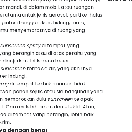
mar mandi, di dalam mobil, atau ruangan
terutama untuk jenis aerosol, partikel halus
giritasi tenggorokan, hidung, mata,
amu menyemprotnya di ruang yang
n
sunscreen spray
di tempat yang
i yang berangin atau di atas perahu yang
 dianjurkan. Ini karena besar
n
sunscreen
terbawa air, yang akhirnya
erlindungi.
pray
di tempat terbuka namun tidak
 bawah pohon sejuk, atau sisi bangunan yang
ain, semprotkan dulu
sunscreen
telapak
t. Cara ini lebih aman dan efektif. Atau,
a di tempat yang berangin, lebih baik
krim.
nya dengan benar