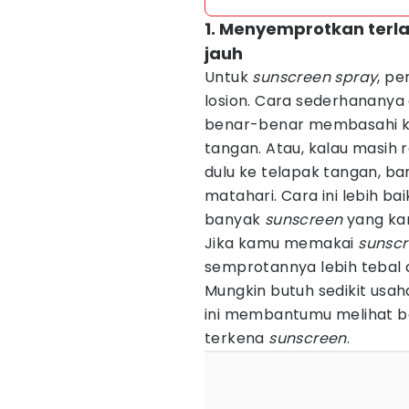
1. Menyemprotkan terlal
jauh
Untuk
sunscreen spray
, pe
losion. Cara sederhanany
benar-benar membasahi kul
tangan. Atau, kalau masih
dulu ke telapak tangan, ba
matahari. Cara ini lebih b
banyak
sunscreen
yang kam
Jika kamu memakai
sunsc
semprotannya lebih tebal a
Mungkin butuh sedikit usah
ini membantumu melihat b
terkena
sunscreen
.