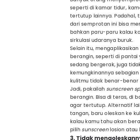
seperti di kamar tidur, ka
tertutup lainnya. Padahal, 
dari semprotan ini bisa men
bahkan paru-paru kalau k
sirkulasi udaranya buruk.
Selain itu, mengaplikasika
berangin, seperti di panta
sedang bergerak, juga tidak
kemungkinannya sebagia
kulitmu tidak benar-benar t
Jadi, pakailah
sunscreen s
berangin. Bisa di teras, di
agar tertutup. Alternatif l
tangan, baru oleskan ke kuli
kalau kamu tahu akan berad
pilih
sunscreen
losion atau 
3. Tidak mengoleskan