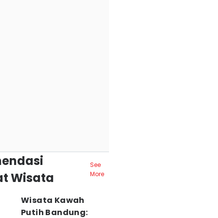
endasi
See
t Wisata
More
Wisata Kawah
Putih Bandung: