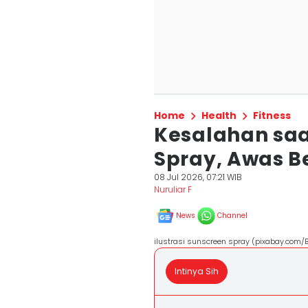
Home
Health
Fitness
Kesalahan saa
Spray, Awas Be
08 Jul 2026, 07:21 WIB
Nuruliar F
News
Channel
ilustrasi sunscreen spray (pixabay.com/
Intinya Sih