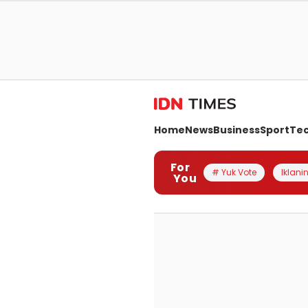
Home
News
Business
Sport
Te
For
# Yuk Vote
Iklanin
You