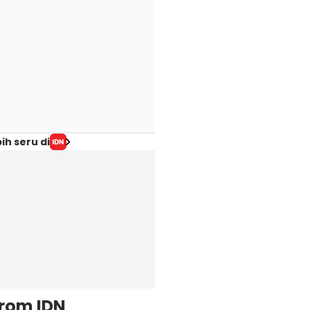
ih seru di
from IDN