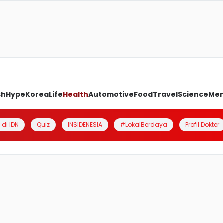
ch
Hype
Korea
Life
Health
Automotive
Food
Travel
Science
Me
 di IDN
Quiz
INSIDENESIA
#LokalBerdaya
Profil Dokter