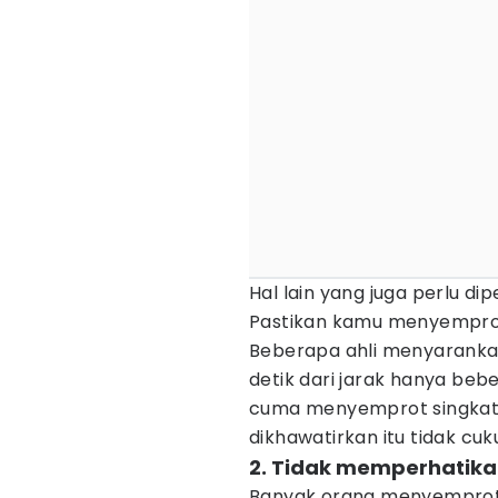
Hal lain yang juga perlu d
Pastikan kamu menyemprot 
Beberapa ahli menyaranka
detik dari jarak hanya beb
cuma menyemprot singkat d
dikhawatirkan itu tidak cuk
2. Tidak memperhatik
Banyak orang menyempro