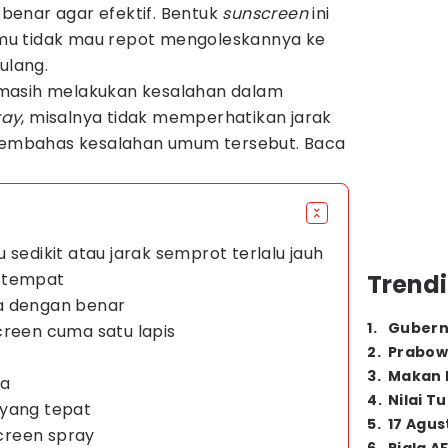
enar agar efektif. Bentuk
sunscreen
ini
kamu tidak mau repot mengoleskannya ke
ulang.
masih melakukan kesalahan dalam
ray
, misalnya tidak memperhatikan jarak
 membahas kesalahan umum tersebut. Baca
 sedikit atau jarak semprot terlalu jauh
n tempat
Trendi
a dengan benar
1
.
Gubern
creen cuma satu lapis
2
.
Prabow
3
.
Makan B
sa
4
.
Nilai T
 yang tepat
5
.
17 Agus
creen spray