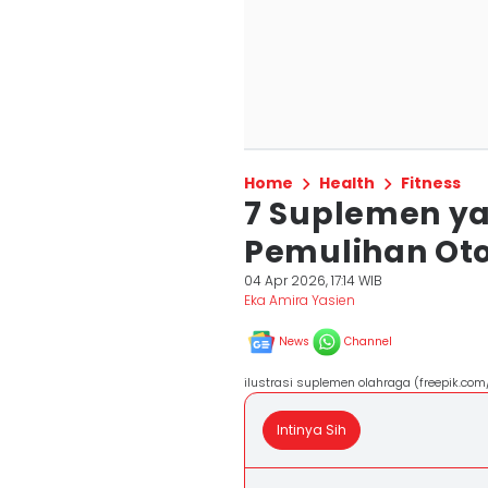
Home
Health
Fitness
7 Suplemen y
Pemulihan Ot
04 Apr 2026, 17:14 WIB
Eka Amira Yasien
News
Channel
ilustrasi suplemen olahraga (freepik.co
Intinya Sih