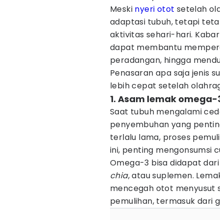
Meski
nyeri otot
setelah ol
adaptasi tubuh, tetapi tet
aktivitas sehari-hari. Kab
dapat membantu memperc
peradangan, hingga menduk
Penasaran apa saja jenis 
lebih cepat setelah olahra
1. Asam lemak omega-
Saat tubuh mengalami ced
penyembuhan yang penting
terlalu lama, proses pemu
ini, penting mengonsumsi 
Omega-3 bisa didapat dari ik
chia
, atau suplemen. Lem
mencegah otot menyusut s
pemulihan, termasuk dari g