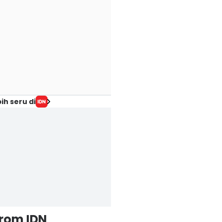
ih seru di
from IDN