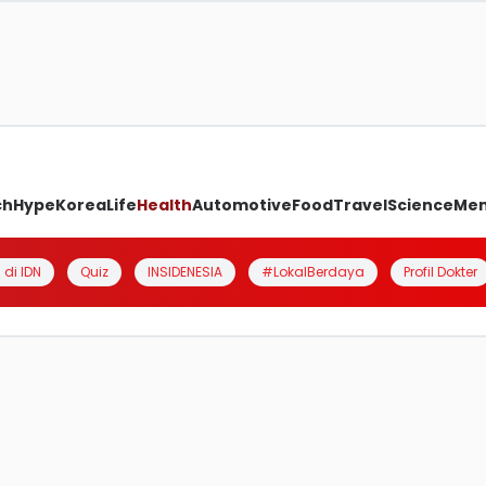
ch
Hype
Korea
Life
Health
Automotive
Food
Travel
Science
Me
 di IDN
Quiz
INSIDENESIA
#LokalBerdaya
Profil Dokter