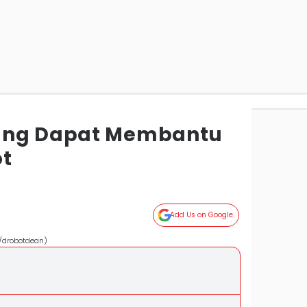
ang Dapat Membantu
ot
Add Us on Google
m/drobotdean)