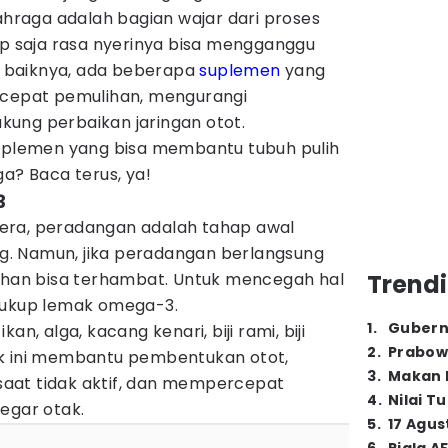
ahraga adalah bagian wajar dari proses
ap saja rasa nyerinya bisa mengganggu
ar baiknya, ada beberapa
suplemen
yang
epat pemulihan, mengurangi
ung perbaikan jaringan otot.
suplemen yang bisa membantu tubuh pulih
ga? Baca terus, ya!
3
era, peradangan adalah tahap awal
. Namun, jika peradangan berlangsung
lihan bisa terhambat. Untuk mencegah hal
Trendi
cukup lemak omega-3.
1
.
Gubern
an, alga, kacang kenari, biji rami, biji
2
.
Prabow
ak ini membantu pembentukan otot,
3
.
Makan B
aat tidak aktif, dan mempercepat
4
.
Nilai T
egar otak.
5
.
17 Agus