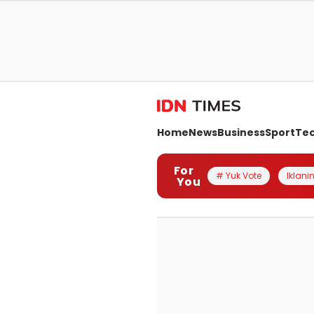
Home
News
Business
Sport
Te
For
# Yuk Vote
Iklanin
You