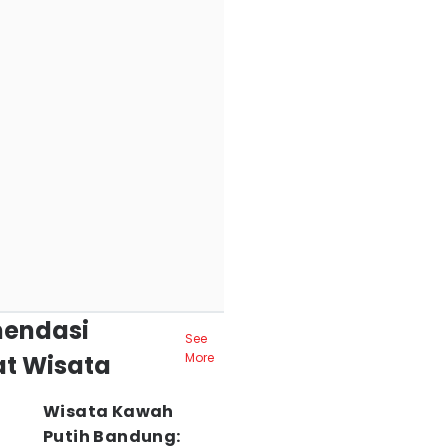
endasi
See
t Wisata
More
Wisata Kawah
Putih Bandung: