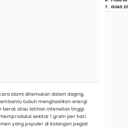
6
.
Piala A
7
.
GIIAS 2
ecara alami ditemukan dalam daging,
 membantu tubuh menghasilkan energi
rat atau latihan intensitas tinggi.
memproduksi sekitar 1 gram per hari.
emen yang populer di kalangan pegiat