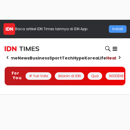
Baca artikel
IDN Times
lainnya di IDN App
Install
Home
News
Business
Sport
Tech
Hype
Korea
Life
Health
Aut
For
# Yuk Vote
Iklanin di IDN
Quiz
INSIDENESIA
You