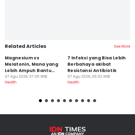
Related Articles
See More
Magnesium vs
7 Infeksi yang Bisa Lebih
T
Melatonin, Mana yang
Berbahaya akibat
P
Lebih Ampuh Bantu
Resistansi Antibiotik
M
Tidur?
07 Agu 2026, 07:05 WIB
07 Agu 2026, 05:02 WIB
06
Health
Health
He