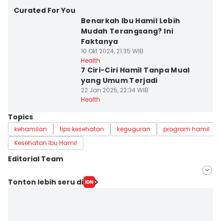
Curated For You
Benarkah Ibu Hamil Lebih
Mudah Terangsang? Ini
Faktanya
10 Okt 2024, 21:35 WIB
Health
7 Ciri-Ciri Hamil Tanpa Mual
yang Umum Terjadi
22 Jan 2025, 22:34 WIB
Health
Topics
kehamilan
tips kesehatan
keguguran
program hamil
Kesehatan Ibu Hamil
Editorial Team
Editor
Tonton lebih seru di
Nuruliar F
Editor
Eka Amira Yasien