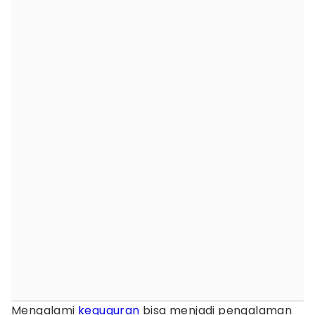
Mengalami
keguguran
bisa menjadi pengalaman