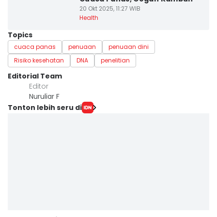
20 Okt 2025, 11:27 WIB
Health
Topics
cuaca panas
penuaan
penuaan dini
Risiko kesehatan
DNA
penelitian
Editorial Team
Editor
Nuruliar F
Tonton lebih seru di