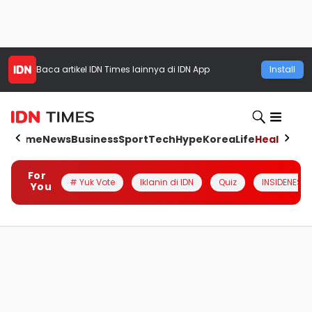
Baca artikel
IDN Times
lainnya di IDN App
Install
Home
News
Business
Sport
Tech
Hype
Korea
Life
Health
Aut
For
# Yuk Vote
Iklanin di IDN
Quiz
INSIDENESIA
You