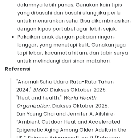
dalamnya lebih panas. Gunakan kain tipis
yang dibasahi dan basahi ulang jika perlu
untuk menurunkan suhu. Bisa dikombinasikan
dengan kipas portabel agar lebih sejuk.
Pakaikan anak dengan pakaian ringan,
longgar, yang menutupi kulit. Gunakan juga
topi lebar, kacamata hitam, dan tabir surya
untuk melindungi dari sinar matahari.
Referensi
"Anomali Suhu Udara Rata-Rata Tahun
2024."
BMKG.
Diakses Oktober 2025.
"Heat and health."
World Health
Organization.
Diakses Oktober 2025.
Eun Young Choi and Jennifer A. Ailshire,
“Ambient Outdoor Heat and Accelerated
Epigenetic Aging Among Older Adults in the
US,”
Science Advances
11, no. 9 (February