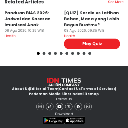
Related Articles
See More
Panduan BIAS 2026:
[QUIZ] Kardio vs Latihan
4
Jadwal dan Sasaran
Beban, Mana yang Lebih
B
Imunisasi Anak
Bagus Buatmu?
J
08 Agu 2026, 10:29 WIB
08 Agu 2026, 09:35 WIB
08
Health
Health
He
Play Quiz
About Us
Editorial Team
Contact Us
Terms of Services
Pedoman Media Siber
Index
Sitemap
Follow Us
Download