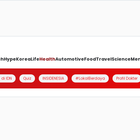
ch
Hype
Korea
Life
Health
Automotive
Food
Travel
Science
Me
 di IDN
Quiz
INSIDENESIA
#LokalBerdaya
Profil Dokter