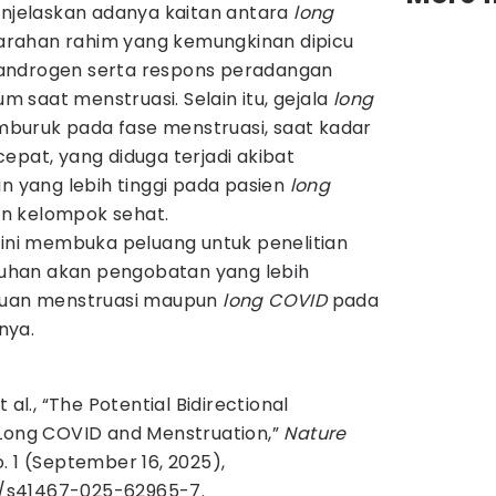
enjelaskan adanya kaitan antara
long
rahan rahim yang kemungkinan dipicu
androgen serta respons peradangan
saat menstruasi. Selain itu, gejala
long
buruk pada fase menstruasi, saat kadar
epat, yang diduga terjadi akibat
in yang lebih tinggi pada pasien
long
n kelompok sehat.
 ini membuka peluang untuk penelitian
utuhan akan pengobatan yang lebih
gguan menstruasi maupun
long COVID
pada
nya.
 al., “The Potential Bidirectional
Long COVID and Menstruation,”
Nature
o. 1 (September 16, 2025),
38/s41467-025-62965-7.