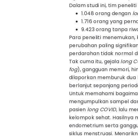
Dalam studi ini, tim penel
1.048 orang dengan
lo
1.716 orang yang per
9.423 orang tanpa riwa
Para peneliti menemukan,
perubahan paling signifikan
perdarahan tidak normal di 
Tak cuma itu, gejala
long 
fog
), gangguan memori, hin
dilaporkan memburuk dua h
berlanjut sepanjang period
Untuk memahami bagaimana 
mengumpulkan sampel dara
pasien
long COVID
, lalu 
kelompok sehat. Hasilnya
endometrium serta ganggu
siklus menstruasi. Menarik