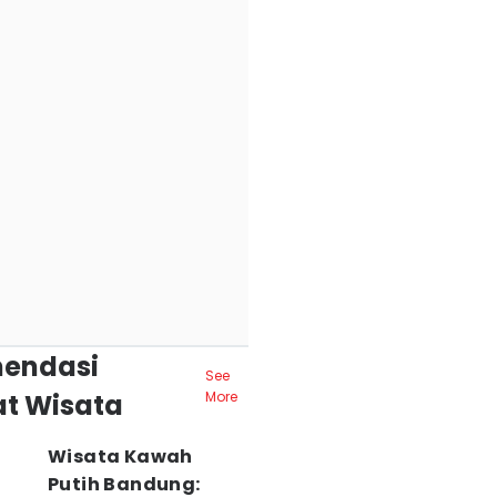
endasi
See
t Wisata
More
Wisata Kawah
Putih Bandung: