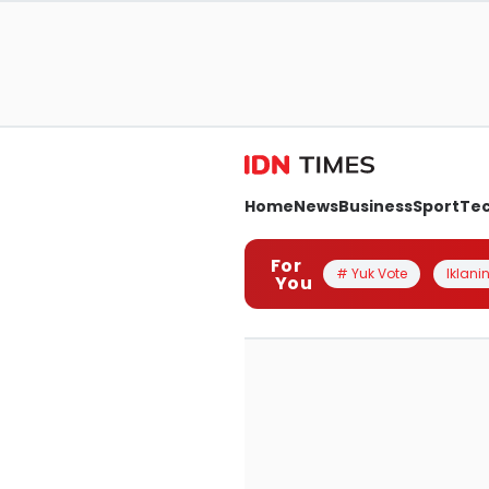
Home
News
Business
Sport
Te
For
# Yuk Vote
Iklanin
You