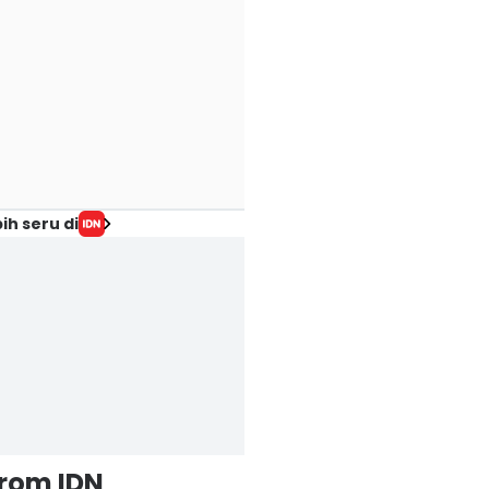
ih seru di
from IDN