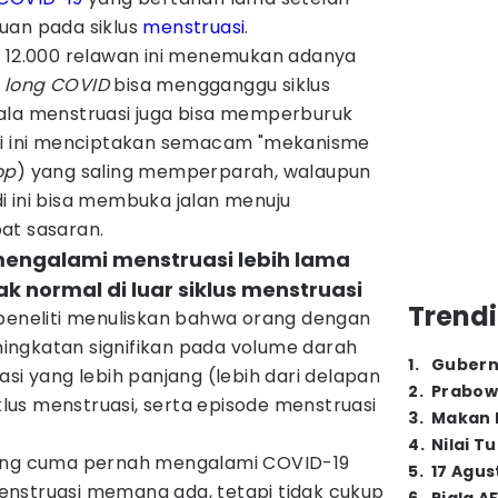
uan pada siklus
menstruasi
.
n 12.000 relawan ini menemukan adanya
a
long COVID
bisa mengganggu siklus
ala menstruasi juga bisa memperburuk
i ini menciptakan semacam "mekanisme
op
) yang saling memperparah, walaupun
i ini bisa membuka jalan menuju
at sasaran.
engalami menstruasi lebih lama
k normal di luar siklus menstruasi
Trendi
 peneliti menuliskan bahwa orang dengan
ngkatan signifikan pada volume darah
1
.
Gubern
asi yang lebih panjang (lebih dari delapan
2
.
Prabow
iklus menstruasi, serta episode menstruasi
3
.
Makan B
4
.
Nilai T
yang cuma pernah mengalami COVID-19
5
.
17 Agus
nstruasi memang ada, tetapi tidak cukup