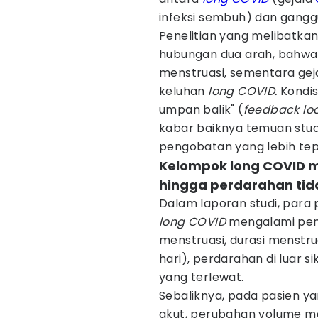
infeksi sembuh) dan gangg
Penelitian yang melibatka
hubungan dua arah, bahw
menstruasi, sementara gej
keluhan
long COVID.
Kondis
umpan balik" (
feedback lo
kabar baiknya temuan stud
pengobatan yang lebih tep
Kelompok long COVID m
hingga perdarahan tida
Dalam laporan studi, para
long COVID
mengalami peni
menstruasi, durasi menstru
hari), perdarahan di luar s
yang terlewat.
Sebaliknya, pada pasien 
akut, perubahan volume me