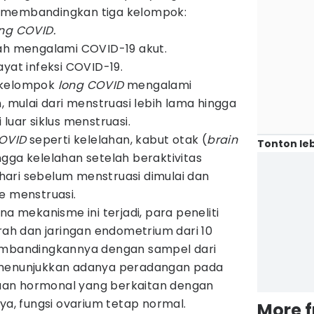
iti membandingkan tiga kelompok:
ng COVID.
nah mengalami COVID-19 akut.
yat infeksi COVID-19.
 kelompok
long COVID
mengalami
, mulai dari menstruasi lebih lama hingga
luar siklus menstruasi.
COVID
seperti kelelahan, kabut otak (
brain
Tonton leb
gga kelelahan setelah beraktivitas
ari sebelum menstruasi dimulai dan
e menstruasi.
mekanisme ini terjadi, para peneliti
h dan jaringan endometrium dari 10
membandingkannya dengan sampel dari
 menunjukkan adanya peradangan pada
an hormonal yang berkaitan dengan
nya, fungsi ovarium tetap normal.
More 