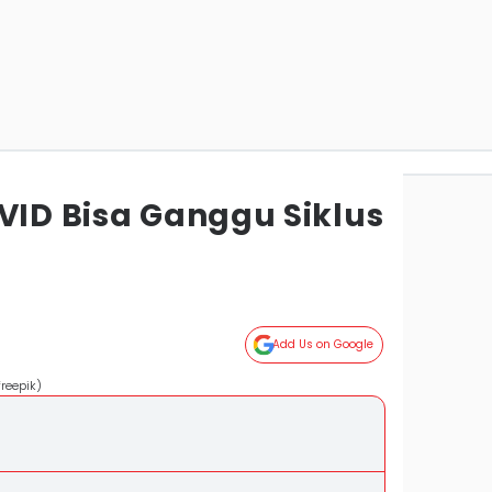
VID Bisa Ganggu Siklus
Add Us on Google
freepik)