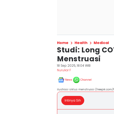
Home
Health
Medical
Studi: Long CO
Menstruasi
18 Sep 2025, 18:04 WIB
Nuruliar F
News
Channel
ilustrasi siklus menstruasi (freepik.com/
Intinya Sih