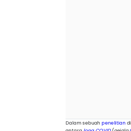
Dalam sebuah
penelitian
di
antara
long COVID
(gejala