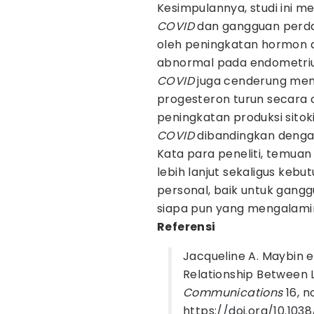
Kesimpulannya, studi ini m
COVID
dan gangguan perda
oleh peningkatan hormon 
abnormal pada endometrium 
COVID
juga cenderung mem
progesteron turun secara c
peningkatan produksi sitok
COVID
dibandingkan denga
Kata para peneliti, temuan
lebih lanjut sekaligus keb
personal, baik untuk gan
siapa pun yang mengalami
Referensi
Jacqueline A. Maybin et
Relationship Between 
Communications
16, n
https://doi.org/10.10