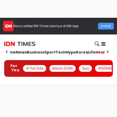
Baca artikel
IDN Times
lainnya di IDN App
Install
Home
News
Business
Sport
Tech
Hype
Korea
Life
Health
Aut
For
# Yuk Vote
Iklanin di IDN
Quiz
INSIDENESIA
You