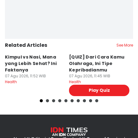
Related Articles
See More
Kimpul vs Nasi, Mana
[QUIZ] Dari Cara Kamu
5
yang Lebih Sehat? Ini
Olahraga, Ini Tipe
A
Faktanya
Kepribadianmu
M
07 Agu 2026, 11:52 WIB
07 Agu 2026, 11:45 WIB
07
Health
Health
He
Play Quiz