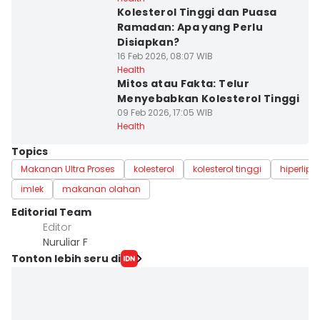
Kolesterol Tinggi dan Puasa
Ramadan: Apa yang Perlu
Disiapkan?
16 Feb 2026, 08:07 WIB
Health
Mitos atau Fakta: Telur
Menyebabkan Kolesterol Tinggi
09 Feb 2026, 17:05 WIB
Health
Topics
Makanan Ultra Proses
kolesterol
kolesterol tinggi
hiperlip
imlek
makanan olahan
Editorial Team
Editor
Nuruliar F
Tonton lebih seru di