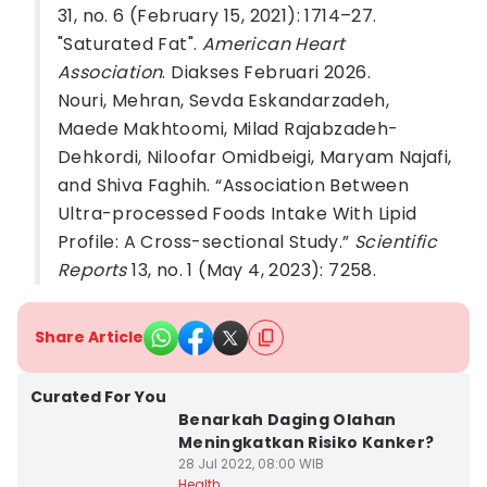
31, no. 6 (February 15, 2021): 1714–27.
"Saturated Fat".
American Heart
Association
. Diakses Februari 2026.
Nouri, Mehran, Sevda Eskandarzadeh,
Maede Makhtoomi, Milad Rajabzadeh-
Dehkordi, Niloofar Omidbeigi, Maryam Najafi,
and Shiva Faghih. “Association Between
Ultra-processed Foods Intake With Lipid
Profile: A Cross-sectional Study.”
Scientific
Reports
13, no. 1 (May 4, 2023): 7258.
Share Article
Curated For You
Benarkah Daging Olahan
Meningkatkan Risiko Kanker?
28 Jul 2022, 08:00 WIB
Health