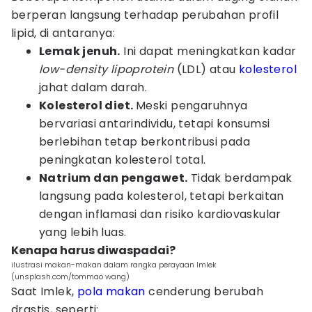
berperan langsung terhadap perubahan profil
lipid, di antaranya:
Lemak jenuh.
Ini dapat meningkatkan kadar
low-density lipoprotein
(LDL) atau
kolesterol
jahat dalam darah.
Kolesterol diet.
Meski pengaruhnya
bervariasi antarindividu, tetapi konsumsi
berlebihan tetap berkontribusi pada
peningkatan kolesterol total.
Natrium dan pengawet.
Tidak berdampak
langsung pada kolesterol, tetapi berkaitan
dengan inflamasi dan risiko kardiovaskular
yang lebih luas.
Kenapa harus diwaspadai?
ilustrasi makan-makan dalam rangka perayaan Imlek
(unsplash.com/tommao wang)
Saat Imlek,
pola makan
cenderung berubah
drastis, seperti: