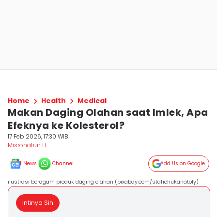
Home
Health
Medical
Makan Daging Olahan saat Imlek, Apa
Efeknya ke Kolesterol?
17 Feb 2026, 17:30 WIB
Misrohatun H
News
Channel
Add Us on Google
ilustrasi beragam produk daging olahan (pixabay.com/stafichukanatoly)
Intinya Sih