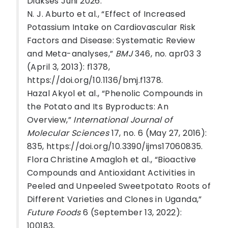
Diakses Juni 2026.
N. J. Aburto et al., “Effect of Increased
Potassium Intake on Cardiovascular Risk
Factors and Disease: Systematic Review
and Meta-analyses,”
BMJ
346, no. apr03 3
(April 3, 2013): f1378,
https://doi.org/10.1136/bmj.f1378.
Hazal Akyol et al., “Phenolic Compounds in
the Potato and Its Byproducts: An
Overview,”
International Journal of
Molecular Sciences
17, no. 6 (May 27, 2016):
835, https://doi.org/10.3390/ijms17060835.
Flora Christine Amagloh et al., “Bioactive
Compounds and Antioxidant Activities in
Peeled and Unpeeled Sweetpotato Roots of
Different Varieties and Clones in Uganda,”
Future Foods
6 (September 13, 2022):
100183,