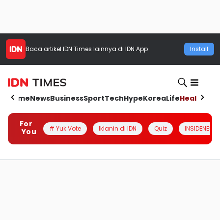
Baca artikel
IDN Times
lainnya di IDN App
Install
Home
News
Business
Sport
Tech
Hype
Korea
Life
Health
Aut
For
# Yuk Vote
Iklanin di IDN
Quiz
INSIDENESIA
You