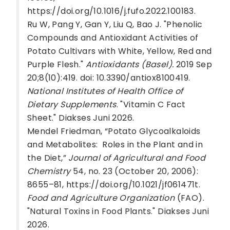
https://doi.org/10.1016/j.fufo.2022.100183.
Ru W, Pang Y, Gan Y, Liu Q, Bao J. "Phenolic
Compounds and Antioxidant Activities of
Potato Cultivars with White, Yellow, Red and
Purple Flesh."
Antioxidants (Basel).
2019 Sep
20;8(10):419. doi: 10.3390/antiox8100419.
National Institutes of Health Office of
Dietary Supplements
. "Vitamin C Fact
Sheet." Diakses Juni 2026.
Mendel Friedman, “Potato Glycoalkaloids
and Metabolites: Roles in the Plant and in
the Diet,”
Journal of Agricultural and Food
Chemistry
54, no. 23 (October 20, 2006):
8655–81, https://doi.org/10.1021/jf061471t.
Food and Agriculture Organization
(FAO).
"Natural Toxins in Food Plants." Diakses Juni
2026.