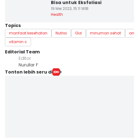
Bisa untuk Eksfoliasi
19 Mei 2023, 15:11 WIB
Health
Topics
manfaat kesehatan
Nutrisi
Gizi
minuman sehat
anti
vitamin c
Editorial Team
Editor
Nuruliar F
Tonton lebih seru di