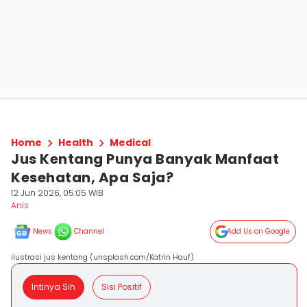
Home
Health
Medical
Jus Kentang Punya Banyak Manfaat
Kesehatan, Apa Saja?
12 Jun 2026, 05:05 WIB
Anis
News
Channel
Add Us on Google
ilustrasi jus kentang (unsplash.com/Katrin Hauf)
Intinya Sih
Sisi Positif