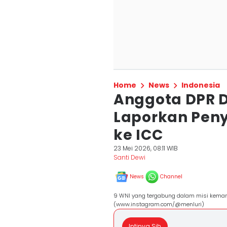
Home
News
Indonesia
Anggota DPR 
Laporkan Peny
ke ICC
23 Mei 2026, 08:11 WIB
Santi Dewi
News
Channel
9 WNI yang tergabung dalam misi kemanusi
(www.instagram.com/@menluri)
Intinya Sih