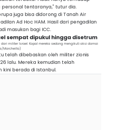
 personal tentaranya," tutur dia.
upa juga bisa didorong di Tanah Air
ilan Ad Hoc HAM. Hasil dari pengadilan
jadi masukan bagi ICC.
rael sempat dipukul hingga disetrum
dari militer Israel. Kapal mereka sedang mengikuti aksi damai
es/Marcheilla)
tu telah dibebaskan oleh militer zionis
026 lalu. Mereka kemudian telah
 kini berada di Istanbul.