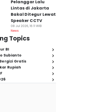
Pelanggar Lalu
Lintas di Jakarta
Bakal Ditegur Lewat
Speaker CCTV
08 Jul 2026, 16:11 WIB
News
ng Topics
ur BI
o Subianto
ergizi Gratis
ukar Rupiah
FF
026