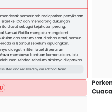
l mendesak pemerintah melaporkan penyiksaan
s Israel ke ICC dan mendorong dukungan
n itu diusut sebagai kejahatan perang.
bal Sumud Flotilla mengaku mengalami
emukulan dan setrum saat ditahan Israel, namun
berada di Istanbul sebelum dipulangkan.
ya dicegat militer Israel di perairan
u Gaza membawa bantuan kemanusiaan, lalu
Pelabuhan Ashdod sebelum akhirnya dilepaskan.
ssisted and reviewed by our editorial team.
Perke
Cuaca