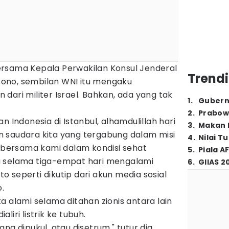
rsama Kepala Perwakilan Konsul Jenderal
Trendi
arsono, sembilan WNI itu mengaku
dari militer Israel. Bahkan, ada yang tak
1
.
Gubern
2
.
Prabow
n Indonesia di Istanbul, alhamdulillah hari
3
.
Makan B
 saudara kita yang tergabung dalam misi
4
.
Nilai T
 bersama kami dalam kondisi sehat
5
.
Piala A
a selama tiga-empat hari mengalami
6
.
GIIAS 2
nto seperti dikutip dari akun media sosial
.
a alami selama ditahan zionis antara lain
iri listrik ke tubuh.
ng dipukul, atau disetrum," tutur dia.