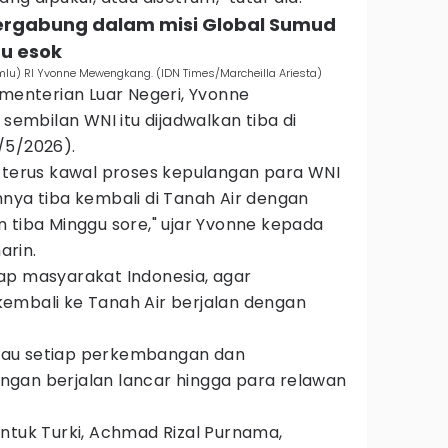
tergabung dalam misi Global Sumud
gu esok
emlu) RI Yvonne Mewengkang. (IDN Times/Marcheilla Ariesta)
ementerian Luar Negeri, Yvonne
mbilan WNI itu dijadwalkan tiba di
/5/2026).
i terus kawal proses kepulangan para WNI
nya tiba kembali di Tanah Air dengan
 tiba Minggu sore," ujar Yvonne kepada
rin.
ap masyarakat Indonesia, agar
embali ke Tanah Air berjalan dengan
au setiap perkembangan dan
gan berjalan lancar hingga para relawan
ntuk Turki, Achmad Rizal Purnama,