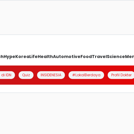
ch
Hype
Korea
Life
Health
Automotive
Food
Travel
Science
Me
 di IDN
Quiz
INSIDENESIA
#LokalBerdaya
Profil Dokter