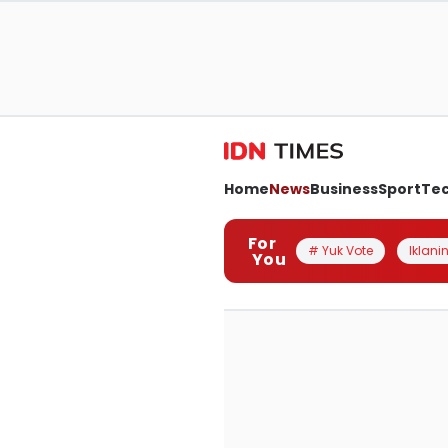
Home
News
Business
Sport
Te
For
# Yuk Vote
Iklanin
You