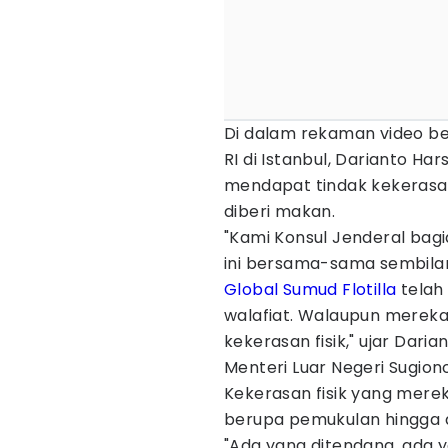
Di dalam rekaman video be
RI di Istanbul, Darianto H
mendapat tindak kekerasan 
diberi makan.
"Kami Konsul Jenderal bagia
ini bersama-sama sembilan
Global Sumud Flotilla
telah
walafiat. Walaupun merek
kekerasan fisik," ujar Daria
Menteri Luar Negeri Sugiono
Kekerasan fisik yang merek
berupa pemukulan hingga dial
"Ada yang ditendang, ada ya