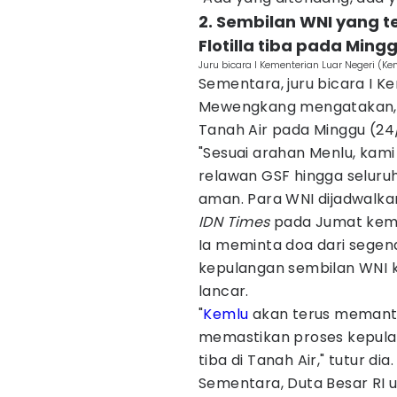
2. Sembilan WNI yang 
Flotilla tiba pada Ming
Juru bicara I Kementerian Luar Negeri (K
Sementara, juru bicara I K
Mewengkang mengatakan, se
Tanah Air pada Minggu (24
"Sesuai arahan Menlu, kam
relawan GSF hingga seluruh
aman. Para WNI dijadwalkan
IDN Times
pada Jumat kema
Ia meminta doa dari segen
kepulangan sembilan WNI k
lancar.
"
Kemlu
akan terus memant
memastikan proses kepulan
tiba di Tanah Air," tutur dia.
Sementara, Duta Besar RI u