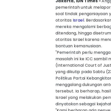
Jakarta, IDN Times -
Angg
pemerintah untuk melapo
soal tindak penganiayaan 
otoritas
Israel
. Berdasarka
mereka mengalami berbagai
ditendang, hingga disetrum
otoritas Israel karena m
bantuan kemanusiaan.
"Pemerintah perlu mengg
masalah ini ke ICC sambi
(International Court of Jus
yang dikutip pada Sabtu (2
Politikus Partai Kebangkita
menggalang dukungan anta
tersebut. Ia berharap, has
Israel yang melakukan peny
dinyatakan sebagai kejah
"Kami berharap ada penyel