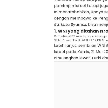
pemimpin Israel tetapi juga
Ia menambahkan, upaya ser
dengan membawa ke Pengad
itu, kata Syamsu, bisa men
1. WNI yang ditahan Is
Dua aktivis GPCI mendapatkan intersepsi 
Global Sumud Flotilla (GSF) 2.0 (IDN Tim
Lebih lanjut, sembilan WNI i
Israel pada Kamis, 21 Mei 2
dipulangkan lewat Turki dan