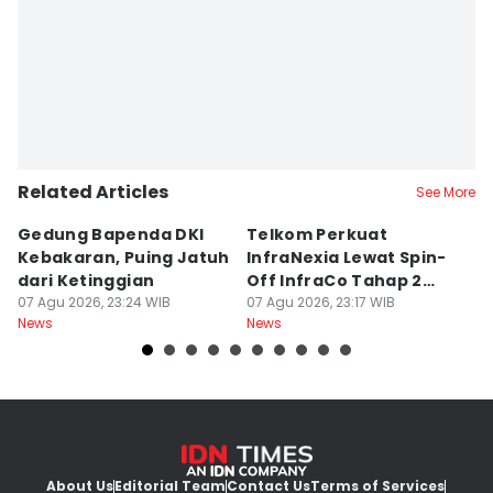
Related Articles
See More
Gedung Bapenda DKI
Telkom Perkuat
G
Kebakaran, Puing Jatuh
InfraNexia Lewat Spin-
J
dari Ketinggian
Off InfraCo Tahap 2
07
Ne
07 Agu 2026, 23:24 WIB
Rp49,9 T
07 Agu 2026, 23:17 WIB
News
News
About Us
Editorial Team
Contact Us
Terms of Services