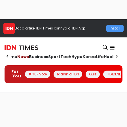
Baca artikel
IDN Times
lainnya di IDN App
Install
Home
News
Business
Sport
Tech
Hype
Korea
Life
Health
Aut
For
# Yuk Vote
Iklanin di IDN
Quiz
INSIDENESIA
You