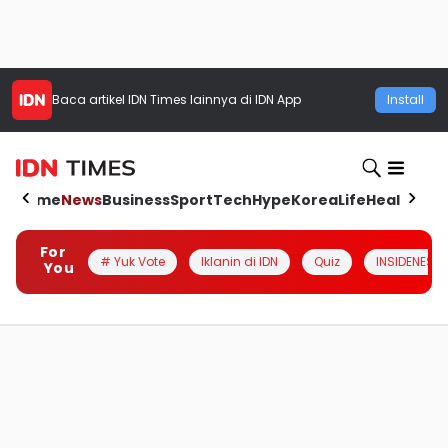
Baca artikel
IDN Times
lainnya di IDN App
Install
Home
News
Business
Sport
Tech
Hype
Korea
Life
Health
Aut
For
# Yuk Vote
Iklanin di IDN
Quiz
INSIDENESIA
You