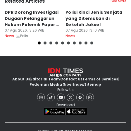
Related Articles
See More
DPR Dorong Investigasi
Polisi Rinci Jenis Senjata
M
Dugaan Pelanggaran
yang Ditemukan di
M
Hukum Polemik Paper
Sekolah Jaksel
S
MBG
07 Agu 2026, 13:26 WIB
07 Agu 2026, 13:10 WIB
R
07
Polls
News
News
Ne
About Us
Editorial Team
Contact Us
Terms of Services
Pedoman Media Siber
Index
Sitemap
Follow Us
Download