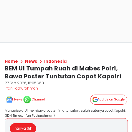
Home
News
Indonesia
BEM UI Tumpah Ruah di Mabes Polri,
Bawa Poster Tuntutan Copot Kapolri
27 Feb 2026, 18:05 WIB
Irfan Fathurohman
News
Channel
Add Us on Google
Mahasiswa UI membawa poster lima tuntutan, salah satunya copot Kapolri.
(IDN Times/Irfan Fathurohman)
Intinya Sih