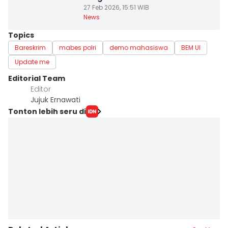
27 Feb 2026, 15:51 WIB
News
Topics
Bareskrim
mabes polri
demo mahasiswa
BEM UI
Update me
Editorial Team
Editor
Jujuk Ernawati
Tonton lebih seru di