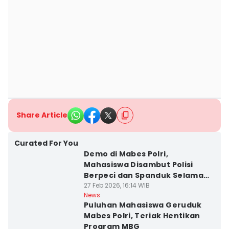
Share Article
Curated For You
Demo di Mabes Polri,
Mahasiswa Disambut Polisi
Berpeci dan Spanduk Selamat
Datang
27 Feb 2026, 16:14 WIB
News
Puluhan Mahasiswa Geruduk
Mabes Polri, Teriak Hentikan
Program MBG