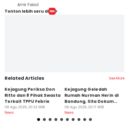
Amir Faisol
Tonton lebih seru di
Related Articles
See More
Kejagung Periksa Don
Kejagung Geledah
I
Ritto dan 8 Pihak Swasta
Rumah Nurman Herin di
T
Terkait TPPU Febrie
Bandung, Sita Dokumen
T
06 Agu 2026, 20:22 WIB
TPPU Febrie
06 Agu 2026, 20:17 WIB
Sa
06
News
News
Ne