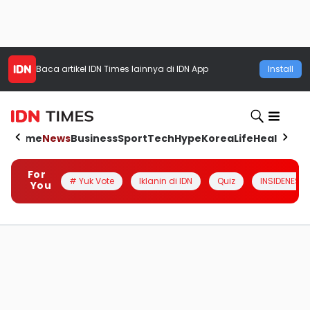
Baca artikel
IDN Times
lainnya di IDN App
Install
Home
News
Business
Sport
Tech
Hype
Korea
Life
Health
Aut
For
# Yuk Vote
Iklanin di IDN
Quiz
INSIDENESIA
You