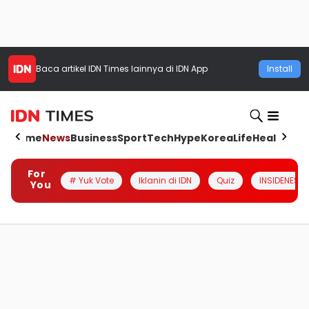
Baca artikel
IDN Times
lainnya di IDN App
Install
Home
News
Business
Sport
Tech
Hype
Korea
Life
Health
Aut
For
# Yuk Vote
Iklanin di IDN
Quiz
INSIDENESIA
You