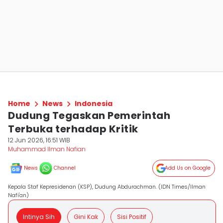
Home
News
Indonesia
Dudung Tegaskan Pemerintah
Terbuka terhadap Kritik
12 Jun 2026, 16:51 WIB
Muhammad Ilman Nafian
News
Channel
Add Us on Google
Kepala Staf Kepresidenan (KSP), Dudung Abdurachman. (IDN Times/Ilman
Nafi'an)
Intinya Sih
Gini Kak
Sisi Positif