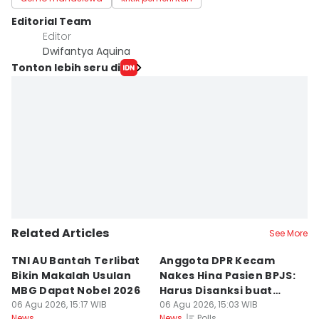
Editorial Team
Editor
Dwifantya Aquina
Tonton lebih seru di
Related Articles
See More
TNI AU Bantah Terlibat
Anggota DPR Kecam
K
Bikin Makalah Usulan
Nakes Hina Pasien BPJS:
R
MBG Dapat Nobel 2026
Harus Disanksi buat
D
06 Agu 2026, 15:17 WIB
Pelajaran
06 Agu 2026, 15:03 WIB
S
06
Polls
News
News
Ne