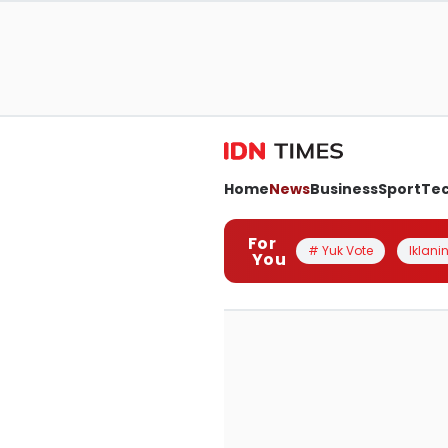
Home
News
Business
Sport
Te
For
# Yuk Vote
Iklanin
You