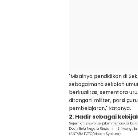
"Misalnya pendidikan di Se
sebagaimana sekolah umum 
berkualitas, sementara ur
ditangani militer, porsi gu
pembelajaran," katanya.
2. Hadir sebagai kebija
Sejumlah siswa berjalan memasuki barak 
Dodik Bela Negara Rindam III Siliwangi, 
(ANTARA FOTO/Abdan Syakura)