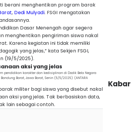
ti berani menghentikan program barak
Barat
,
Dedi Mulyadi
. FSGI mengatakan
 landasannya.
ndidikan Dasar Menengah agar segera
n menghentikan pengiriman siswa nakal
rat. Karena kegiatan ini tidak memiliki
agogik yang jelas,” kata Sekjen FSGI,
in (19/5/2025).
canaan aksi yang jelas
am pendidikan karakter dan kedisiplinan di Dodik Bela Negara
n Bandung Barat, Jawa Barat, Senin (5/5/2025). (ANTARA
Kabar 
barak militer bagi siswa yang disebut nakal
aan aksi yang jelas. Tak berbasiskan data,
k lain sebagai contoh.