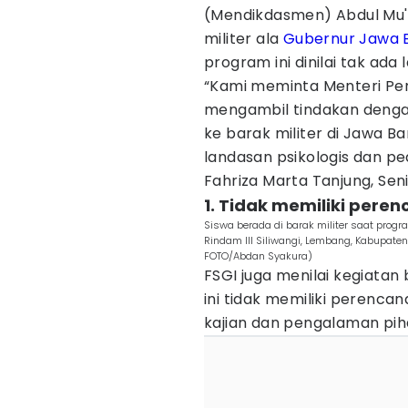
(Mendikdasmen) Abdul Mu'
militer ala
Gubernur Jawa 
program ini dinilai tak ada
“Kami meminta Menteri Pe
mengambil tindakan denga
ke barak militer di Jawa Ba
landasan psikologis dan ped
Fahriza Marta Tanjung, Sen
1. Tidak memiliki peren
Siswa berada di barak militer saat progr
Rindam III Siliwangi, Lembang, Kabupate
FOTO/Abdan Syakura)
FSGI juga menilai kegiatan 
ini tidak memiliki perencan
kajian dan pengalaman piha