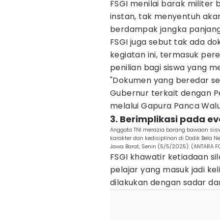
FSGI menilai barak militer b
instan, tak menyentuh aka
berdampak jangka panjang
FSGI juga sebut tak ada d
kegiatan ini, termasuk pe
penilian bagi siswa yang 
"Dokumen yang beredar sel
Gubernur terkait dengan 
melalui Gapura Panca Waluy
3. Berimplikasi pada ev
Anggota TNI merazia barang bawaan sis
karakter dan kedisiplinan di Dodik Bela 
Jawa Barat, Senin (5/5/2025). (ANTARA 
FSGI khawatir ketiadaan 
pelajar yang masuk jadi ke
dilakukan dengan sadar da