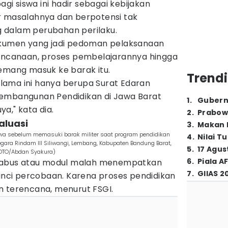
agi siswa ini hadir sebagai kebijakan
r masalahnya dan berpotensi tak
 dalam perubahan perilaku.
okumen yang jadi pedoman pelaksanaan
rencanaan, proses pembelajarannya hingga
memang masuk ke barak itu.
Trendi
ama ini hanya berupa Surat Edaran
Pembangunan Pendidikan di Jawa Barat
1
.
Gubern
a," kata dia.
2
.
Prabow
aluasi
3
.
Makan B
wa sebelum memasuki barak militer saat program pendidikan
4
.
Nilai T
Negara Rindam III Siliwangi, Lembang, Kabupaten Bandung Barat,
5
.
17 Agus
FOTO/Abdan Syakura)
6
.
Piala A
silabus atau modul malah menempatkan
7
.
GIIAS 2
linci percobaan. Karena proses pendidikan
n terencana, menurut FSGI.