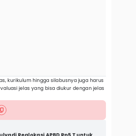
as, kurikulum hingga silabusnya juga harus
aluasi jelas yang bisa diukur dengan jelas
ulyadi Realokasi APBD Rp5 T untuk