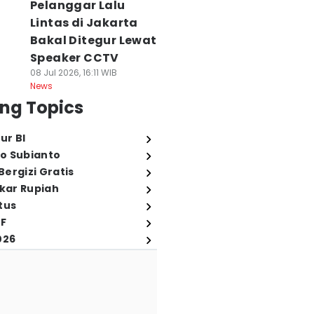
Pelanggar Lalu
Lintas di Jakarta
Bakal Ditegur Lewat
Speaker CCTV
08 Jul 2026, 16:11 WIB
News
ng Topics
ur BI
o Subianto
ergizi Gratis
ukar Rupiah
tus
FF
026