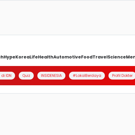
ch
Hype
Korea
Life
Health
Automotive
Food
Travel
Science
Me
 di IDN
Quiz
INSIDENESIA
#LokalBerdaya
Profil Dokter