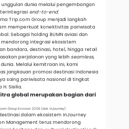
si unggulan dunia melalui pengembangan
terintegrasi
end-to-end
.
sama Trip.com Group menjadi langkah
lam memperkuat konektivitas pariwisata
bal. Sebagai holding BUMN aviasi dan
s mendorong integrasi ekosistem
an bandara, destinasi, hotel, hingga retail
asakan perjalanan yang lebih
seamless
,
 dunia. Melalui kemitraan ini, kami
as jangkauan promosi destinasi Indonesia
a saing pariwisata nasional di tingkat
H. Sisilia.
itra global merupakan bagian dari
.com Group Envision 2026 (dok. InJourney)
destinasi dalam ekosistem InJourney
tion Management terus mendorong