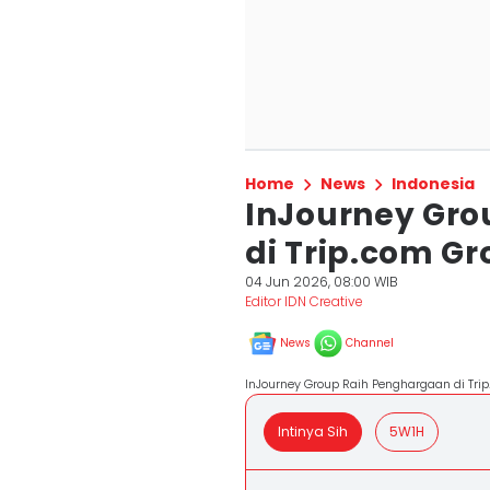
Home
News
Indonesia
InJourney Gro
di Trip.com Gr
04 Jun 2026, 08:00 WIB
Editor IDN Creative
News
Channel
InJourney Group Raih Penghargaan di Trip
Intinya Sih
5W1H