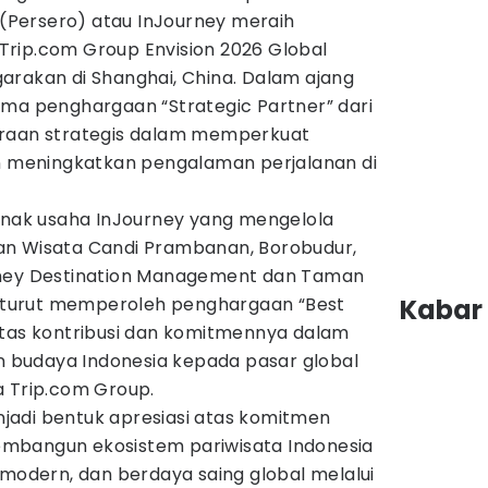
a (Persero) atau InJourney meraih
rip.com Group Envision 2026 Global
arakan di Shanghai, China. Dalam ajang
ima penghargaan “Strategic Partner” dari
traan strategis dalam memperkuat
an meningkatkan pengalaman perjalanan di
 anak usaha InJourney yang mengelola
an Wisata Candi Prambanan, Borobudur,
rney Destination Management dan Taman
I) turut memperoleh penghargaan “Best
Kabar 
atas kontribusi dan komitmennya dalam
budaya Indonesia kepada pasar global
a Trip.com Group.
adi bentuk apresiasi atas komitmen
mbangun ekosistem pariwisata Indonesia
 modern, dan berdaya saing global melalui