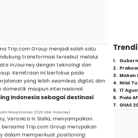
Trendi
ama Trip.com Group menjadi salah satu
dukung transformasi tersebut melalui
1
.
Gubern
sata InJourney dengan teknologi dan
2
.
Prabow
roup. Kemitraan ini berfokus pada
3
.
Makan B
jalanan yang lebih
seamless
, digital, dan
4
.
Nilai T
n domestik maupun internasional.
5
.
17 Agus
ing Indonesia sebagai destinasi
6
.
Piala A
7
.
GIIAS 2
.com Group Envision 2026 (dok. InJourney)
ey, Veronica H. Sisilia, menyampaikan
is bersama Trip.com Group merupakan
ney dalam memperkuat
positioning