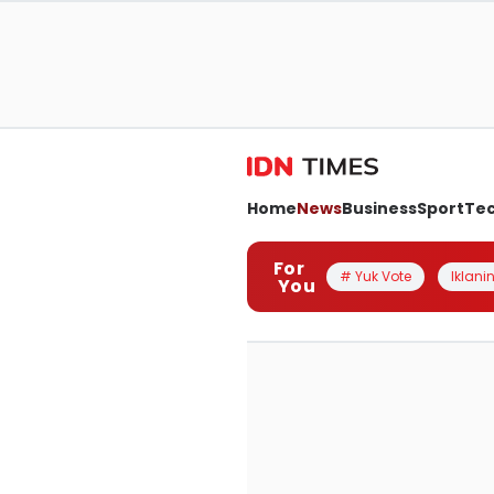
Home
News
Business
Sport
Te
For
# Yuk Vote
Iklanin
You