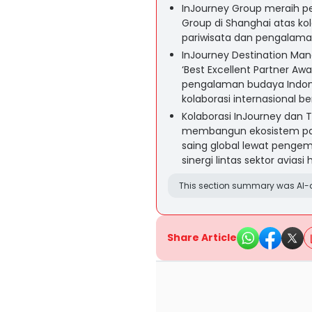
InJourney Group meraih pe
Group di Shanghai atas ko
pariwisata dan pengalaman 
InJourney Destination M
‘Best Excellent Partner Aw
pengalaman budaya Indonesi
kolaborasi internasional 
Kolaborasi InJourney da
membangun ekosistem pari
saing global lewat pengem
sinergi lintas sektor aviasi
This section summary was AI-a
Share Article