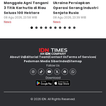
Manggala Agni Tangani
Ukraina Persiapkan
P
3 Titik Karhutla di Riau
Operasi Serang Industri
A
Seluas 100 Hektare
Senjata Rusia
J
08 Agu 2026, 23:58 WIB
08 Agu 2026, 23:39 WIB
08
News
News
Ne
About Us
Editorial Team
Contact Us
Terms of Services
Pedoman Media Siber
Index
Sitemap
Follow Us
Download
© 2026 IDN. All Rights Reserved.