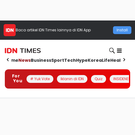
Baca artikel
IDN Times
lainnya di IDN App
Install
Home
News
Business
Sport
Tech
Hype
Korea
Life
Health
Aut
For
# Yuk Vote
Iklanin di IDN
Quiz
INSIDENESIA
You