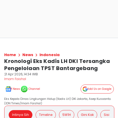
Home
News
Indonesia
Kronologi Eks Kadis LH DKI Tersangka
Pengelolaan TPST Bantargebang
21 Apr 2026, 14:34 WIB
Imam Faishal
News
Channel
Add Us on Google
Eks Kepala Dinas Lingkungan Hidup (Kadis LH) DKI Jakarta, Asep Kuswanto.
(IDN Times/Imam Faishal)
Intinya Sih
Timeline
5W1H
Gini Kak
Sisi Posit