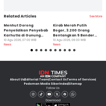
Related Articles
See More
Menhut Dorong
Kirab Merah Putih
A
Penyelidikan Penyebab
Bogor, 3.200 Orang
L
Karhutla di Gunung
Bentangkan 5 Bendera
C
Bromo
10 Agu 2026, 07:00 WIB
Raksasa
10 Agu 2026, 06:00 WIB
S
10
News
News
Ne
About Us
Editorial Team
Contact Us
Terms of Services
Pedoman Media Siber
Index
Sitemap
Follow Us
Download