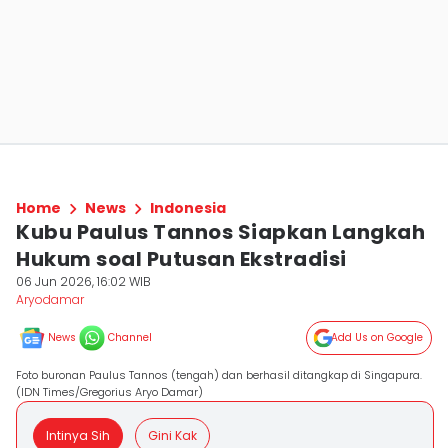
Home
News
Indonesia
Kubu Paulus Tannos Siapkan Langkah
Hukum soal Putusan Ekstradisi
06 Jun 2026, 16:02 WIB
Aryodamar
News
Channel
Add Us on Google
Foto buronan Paulus Tannos (tengah) dan berhasil ditangkap di Singapura.
(IDN Times/Gregorius Aryo Damar)
Intinya Sih
Gini Kak