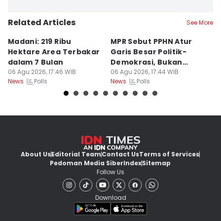
Related Articles
See More
Madani: 219 Ribu
MPR Sebut PPHN Atur
S
Hektare Area Terbakar
Garis Besar Politik-
A
dalam 7 Bulan
Demokrasi, Bukan
P
06 Agu 2026, 17:46 WIB
Teknis Pemilu
06 Agu 2026, 17:44 WIB
T
06
Polls
Polls
News
News
Ne
About Us
Editorial Team
Contact Us
Terms of Services
Pedoman Media Siber
Index
Sitemap
Follow Us
Download