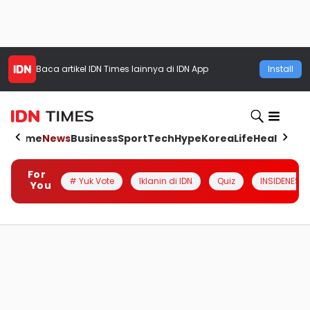
Baca artikel
IDN Times
lainnya di IDN App
Install
Home
News
Business
Sport
Tech
Hype
Korea
Life
Health
Aut
For
# Yuk Vote
Iklanin di IDN
Quiz
INSIDENESIA
You