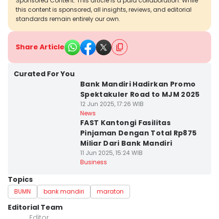
Sponsored Content: This article is a paid collaboration. While
this content is sponsored, all insights, reviews, and editorial
standards remain entirely our own.
Share Article
Curated For You
Bank Mandiri Hadirkan Promo
Spektakuler Road to MJM 2025
12 Jun 2025, 17:26 WIB
News
FAST Kantongi Fasilitas
Pinjaman Dengan Total Rp875
Miliar Dari Bank Mandiri
11 Jun 2025, 15:24 WIB
Business
Topics
BUMN
bank mandiri
maraton
Editorial Team
Editor