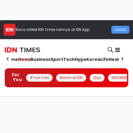
Baca artikel
IDN Times
lainnya di IDN App
Install
Home
News
Business
Sport
Tech
Hype
Korea
Life
Health
Aut
For
# Yuk Vote
Iklanin di IDN
Quiz
INSIDENESIA
You