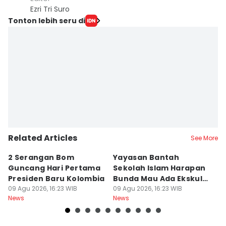
Ezri Tri Suro
Tonton lebih seru di
Related Articles
See More
2 Serangan Bom
Yayasan Bantah
E
Guncang Hari Pertama
Sekolah Islam Harapan
S
Presiden Baru Kolombia
Bunda Mau Ada Ekskul
S
09 Agu 2026, 16:23 WIB
Menembak
09 Agu 2026, 16:23 WIB
S
09
News
News
Ne