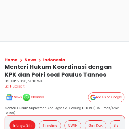
Home
News
Indonesia
Menteri Hukum Koordinasi dengan
KPK dan Polri soal Paulus Tannos
05 Jun 2026, 20:10 WIB
Lia Hutasoit
News
Channel
Add Us on Google
Menteri Hukum Supratman Andi Agtas di Gedung DPR RI. (IDN Times/Amir
Faisol).
Intinya Sih
Timeline
5W1H
Gini Kak
Sisi Posit