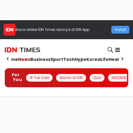
Baca artikel
IDN Times
lainnya di IDN App
Install
Home
News
Business
Sport
Tech
Hype
Korea
Life
Health
Aut
For
# Yuk Vote
Iklanin di IDN
Quiz
INSIDENESIA
You