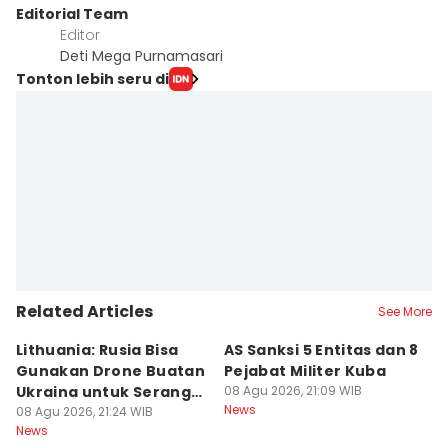
Editorial Team
Editor
Deti Mega Purnamasari
Tonton lebih seru di
Related Articles
See More
Lithuania: Rusia Bisa
AS Sanksi 5 Entitas dan 8
R
Gunakan Drone Buatan
Pejabat Militer Kuba
T
Ukraina untuk Serang
08 Agu 2026, 21:09 WIB
K
News
Baltik
08 Agu 2026, 21:24 WIB
U
08
News
Ne