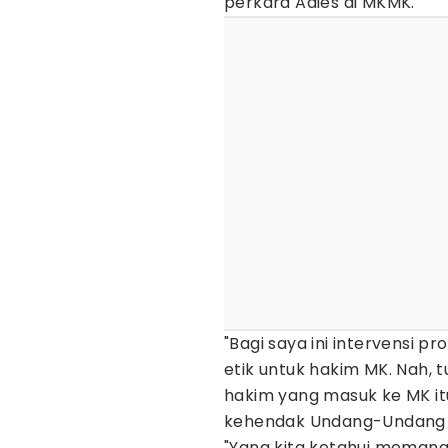
perkara Adies di MKMK.
"Bagi saya ini intervensi p
etik untuk hakim MK. Nah,
hakim yang masuk ke MK it
kehendak Undang-Undang 
"Yang kita ketahui memang