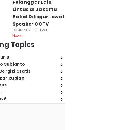
Pelanggar Lalu
Lintas di Jakarta
Bakal Ditegur Lewat
Speaker CCTV
08 Jul 2026, 16:11 WIB
News
ng Topics
ur BI
o Subianto
ergizi Gratis
ukar Rupiah
tus
FF
026