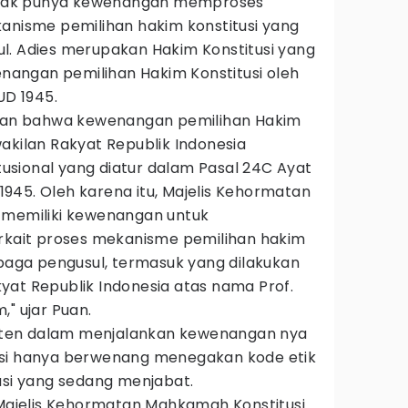
dak punya kewenangan memproses
kanisme pemilihan hakim konstitusi yang
l. Adies merupakan Hakim Konstitusi yang
wenangan pemilihan Hakim Konstitusi oleh
D 1945.
skan bahwa kewenangan pemilihan Hakim
akilan Rakyat Republik Indonesia
sional yang diatur dalam Pasal 24C Ayat
945. Oleh karena itu, Majelis Kehormatan
 memiliki kewenangan untuk
erkait proses mekanisme pemilihan hakim
mbaga pengusul, termasuk yang dilakukan
yat Republik Indonesia atas nama Prof.
m," ujar Puan.
ten dalam menjalankan kewenangan nya
asi hanya berwenang menegakan kode etik
usi yang sedang menjabat.
 Majelis Kehormatan Mahkamah Konstitusi