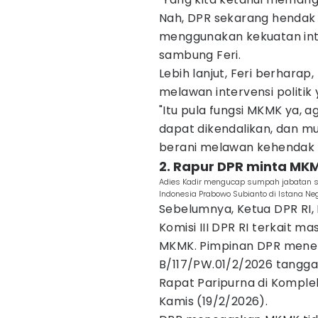
Nah, DPR sekarang hendak
menggunakan kekuatan int
sambung Feri.
Lebih lanjut, Feri berhara
melawan intervensi politik
"Itu pula fungsi MKMK ya, a
dapat dikendalikan, dan 
berani melawan kehendak DP
2. Rapur DPR minta MKM
Adies Kadir mengucap sumpah jabatan se
Indonesia Prabowo Subianto di Istana N
Sebelumnya, Ketua DPR RI
Komisi III DPR RI terkait m
MKMK. Pimpinan DPR meneri
B/117/PW.01/2/2026 tanggal
Rapat Paripurna di Komple
Kamis (19/2/2026).