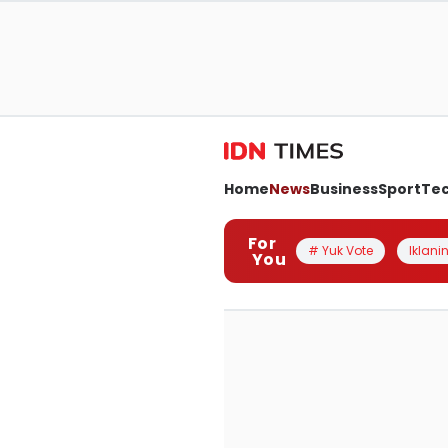
Home
News
Business
Sport
Te
For
# Yuk Vote
Iklanin
You