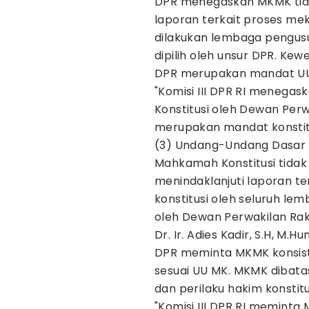
DPR menegaskan MKMK ti
laporan terkait proses me
dilakukan lembaga pengusu
dipilih oleh unsur DPR. Ke
DPR merupakan mandat UU
"Komisi III DPR RI menega
Konstitusi oleh Dewan Perw
merupakan mandat konstitu
(3) Undang-Undang Dasar 1
Mahkamah Konstitusi tidak
menindaklanjuti laporan t
konstitusi oleh seluruh le
oleh Dewan Perwakilan Rak
Dr. Ir. Adies Kadir, S.H, M.Hu
DPR meminta MKMK konsis
sesuai UU MK. MKMK dibat
dan perilaku hakim konstit
"Komisi III DPR RI meminta