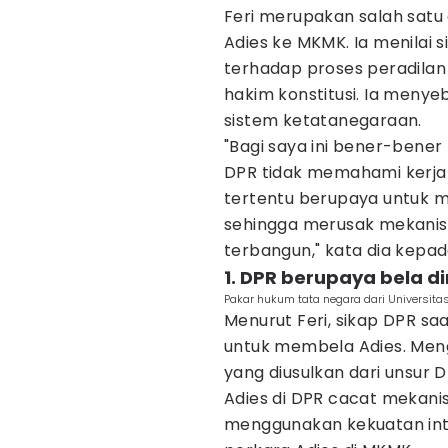
Feri merupakan salah satu
Adies ke MKMK. Ia menilai 
terhadap proses peradilan
hakim konstitusi. Ia meny
sistem ketatanegaraan.
"Bagi saya ini bener-bene
DPR tidak memahami kerja-
tertentu berupaya untuk me
sehingga merusak mekani
terbangun," kata dia kepa
1. DPR berupaya bela di
Pakar hukum tata negara dari Universita
Menurut Feri, sikap DPR s
untuk membela Adies. Meng
yang diusulkan dari unsur D
Adies di DPR cacat mekanis
menggunakan kekuatan inte