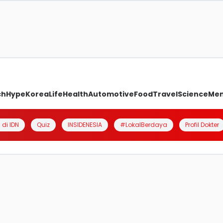
ch
Hype
Korea
Life
Health
Automotive
Food
Travel
Science
Me
 di IDN
Quiz
INSIDENESIA
#LokalBerdaya
Profil Dokter