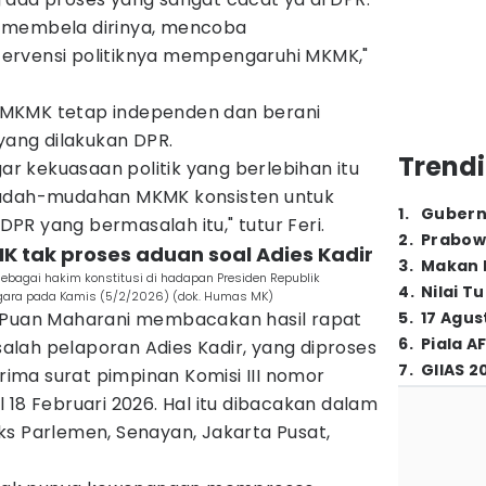
 membela dirinya, mencoba
ervensi politiknya mempengaruhi MKMK,"
p, MKMK tetap independen dan berani
 yang dilakukan DPR.
Trendi
gar kekuasaan politik yang berlebihan itu
mudah-mudahan MKMK konsisten untuk
1
.
Gubern
R yang bermasalah itu," tutur Feri.
2
.
Prabow
K tak proses aduan soal Adies Kadir
3
.
Makan B
bagai hakim konstitusi di hadapan Presiden Republik
4
.
Nilai T
egara pada Kamis (5/2/2026) (dok. Humas MK)
, Puan Maharani membacakan hasil rapat
5
.
17 Agus
6
.
Piala A
asalah pelaporan Adies Kadir, yang diproses
7
.
GIIAS 2
ma surat pimpinan Komisi III nomor
 18 Februari 2026. Hal itu dibacakan dalam
ks Parlemen, Senayan, Jakarta Pusat,