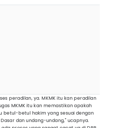
roses peradilan, ya. MKMK itu kan peradilan
 tugas MKMK itu kan memastikan apakah
u betul-betul hakim yang sesuai dengan
Dasar dan undang-undang," ucapnya.
 ada proses yang sangat cacat ya di DPR.