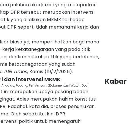
 dari puluhan akademisi yang melaporkan
sikap DPR tersebut merupakan intervensi
 etik yang dilakukan MKMK terhadap
ebut DPR seperti tidak memahami kerja dan
r luar biasa ya, memperlihatkan bagaimana
kerja ketatanegaraan yang pada titik
njalankan hasrat politik yang berlebihan,
sme ketatanegaraan yang sudah
da
IDN Times
, Kamis (19/2/2026).
ri dan intervensi MKMK
Kabar 
s Andalas, Padang, Feri Amsari. (Dokumentasi Watch Doc)
aat ini merupakan upaya pasang badan
ingat, Adies merupakan hakim konstitusi
PR. Padahal, kata dia, proses penunjukan
me. Oleh sebab itu, kini DPR
rvensi politik untuk memengaruhi