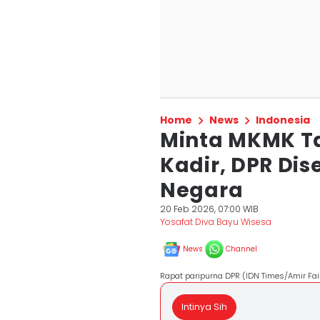
Home
News
Indonesia
Minta MKMK Ta
Kadir, DPR Dis
Negara
20 Feb 2026, 07:00 WIB
Yosafat Diva Bayu Wisesa
News
Channel
Rapat paripurna DPR (IDN Times/Amir Fais
Intinya Sih