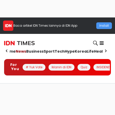
Baca artikel
IDN Times
lainnya di IDN App
Install
Home
News
Business
Sport
Tech
Hype
Korea
Life
Health
Aut
For
# Yuk Vote
Iklanin di IDN
Quiz
INSIDENESIA
You