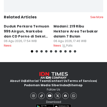
Related Articles
See More
Duduk Perkara Temuan
Madani: 219 Ribu
M
995 Airgun, Narkoba
Hektare Area Terbakar
Ga
dan CD Porno di Sekolah
dalam 7 Bulan
D
Jaksel
06 Agu 2026, 17:54 WIB
06 Agu 2026, 17:46 WIB
T
06
Polls
News
News
Ne
About Us
Editorial Team
Contact Us
Terms of Services
Pedoman Media Siber
Index
Sitemap
Follow Us
Download