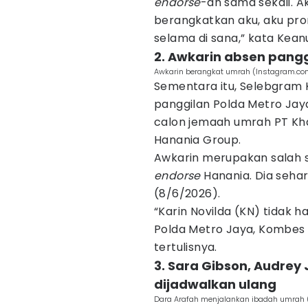
endorse
-an sama sekali. A
berangkatkan aku, aku pro
selama di sana,” kata Kean
2. Awkarin absen pangg
Awkarin berangkat umrah (Instagram.com
Sementara itu, Selebgram K
panggilan Polda Metro Jay
calon jemaah umrah PT Kh
Hanania Group.
Awkarin merupakan salah 
endorse
Hanania. Dia seha
(8/6/2026).
“Karin Novilda (KN) tidak h
Polda Metro Jaya, Kombes 
tertulisnya.
3. Sara Gibson, Audrey
dijadwalkan ulang
Dara Arafah menjalankan ibadah umrah 