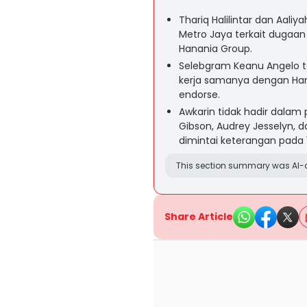
Thariq Halilintar dan Aali
Metro Jaya terkait dugaa
Hanania Group.
Selebgram Keanu Angelo t
kerja samanya dengan Han
endorse.
Awkarin tidak hadir dalam
Gibson, Audrey Jesselyn, 
dimintai keterangan pada 1
This section summary was AI-a
Share Article