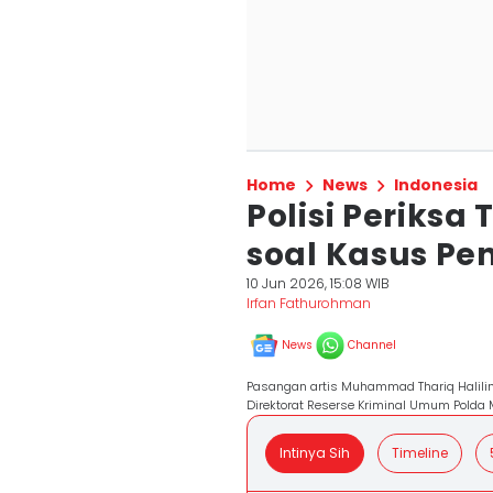
Home
News
Indonesia
Polisi Periksa
soal Kasus P
10 Jun 2026, 15:08 WIB
Irfan Fathurohman
News
Channel
Pasangan artis Muhammad Thariq Halilin
Direktorat Reserse Kriminal Umum Polda M
Intinya Sih
Timeline