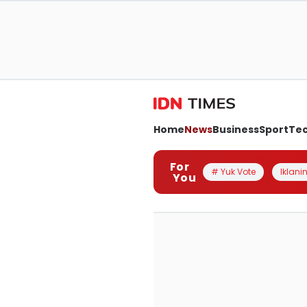
Home
News
Business
Sport
Te
For
# Yuk Vote
Iklanin
You