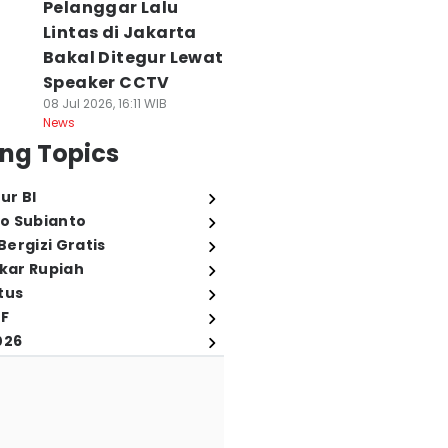
Pelanggar Lalu
Lintas di Jakarta
Bakal Ditegur Lewat
Speaker CCTV
08 Jul 2026, 16:11 WIB
News
ng Topics
ur BI
o Subianto
ergizi Gratis
ukar Rupiah
tus
FF
026