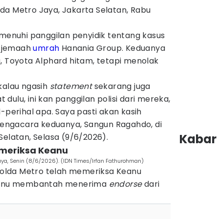
da Metro Jaya, Jakarta Selatan, Rabu
emenuhi panggilan penyidik tentang kasus
 jemaah
umrah
Hanania Group. Keduanya
, Toyota Alphard hitam, tetapi menolak
kalau ngasih
statement
sekarang juga
at dulu, ini kan panggilan polisi dari mereka,
-perihal apa. Saya pasti akan kasih
 pengacara keduanya, Sangun Ragahdo, di
Kabar 
Selatan, Selasa (9/6/2026).
emeriksa Keanu
aya, Senin (8/6/2026). (IDN Times/Irfan Fathurohman)
 Polda Metro telah memeriksa Keanu
Keanu membantah menerima
endorse
dari