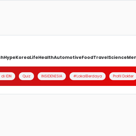
ch
Hype
Korea
Life
Health
Automotive
Food
Travel
Science
Me
 di IDN
Quiz
INSIDENESIA
#LokalBerdaya
Profil Dokter