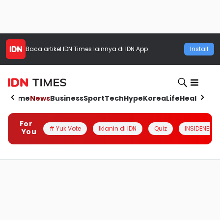
Baca artikel
IDN Times
lainnya di IDN App
Install
Home
News
Business
Sport
Tech
Hype
Korea
Life
Health
Aut
For
# Yuk Vote
Iklanin di IDN
Quiz
INSIDENESIA
You