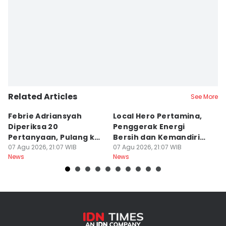
Related Articles
See More
Febrie Adriansyah
Local Hero Pertamina,
B
Diperiksa 20
Penggerak Energi
N
Pertanyaan, Pulang ke
Bersih dan Kemandirian
T
KPK Pakai Rompi
07 Agu 2026, 21:07 WIB
Desa
07 Agu 2026, 21:07 WIB
B
07
News
News
Ne