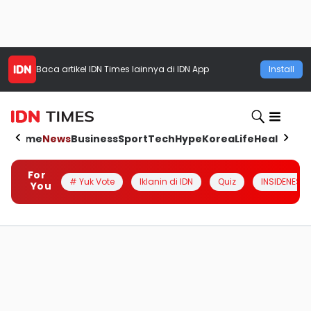
Baca artikel
IDN Times
lainnya di IDN App
Install
Home
News
Business
Sport
Tech
Hype
Korea
Life
Health
Aut
For
# Yuk Vote
Iklanin di IDN
Quiz
INSIDENESIA
You