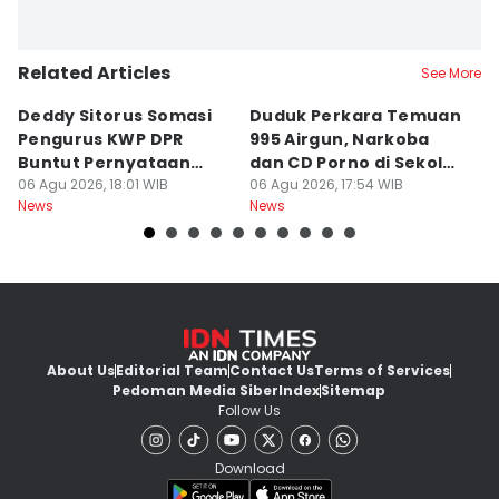
Related Articles
See More
Deddy Sitorus Somasi
Duduk Perkara Temuan
M
Pengurus KWP DPR
995 Airgun, Narkoba
H
Buntut Pernyataan
dan CD Porno di Sekolah
d
Sirkus
06 Agu 2026, 18:01 WIB
Jaksel
06 Agu 2026, 17:54 WIB
06
News
News
Ne
About Us
Editorial Team
Contact Us
Terms of Services
Pedoman Media Siber
Index
Sitemap
Follow Us
Download