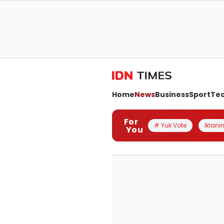
Home
News
Business
Sport
Te
For
# Yuk Vote
Iklanin
You