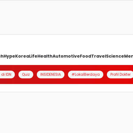
ch
Hype
Korea
Life
Health
Automotive
Food
Travel
Science
Me
 di IDN
Quiz
INSIDENESIA
#LokalBerdaya
Profil Dokter