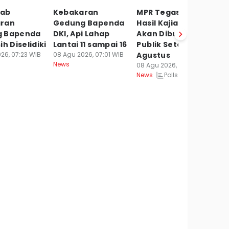
bab
Kebakaran
MPR Tegaskan
I
ran
Gedung Bapenda
Hasil Kajian PPHN
B
 Bapenda
DKI, Api Lahap
Akan Dibuka ke
P
ih Diselidiki
Lantai 11 sampai 16
Publik Setelah 17
K
26, 07:23 WIB
08 Agu 2026, 07:01 WIB
Agustus
08
News
Ne
08 Agu 2026, 07:00 WIB
Polls
News