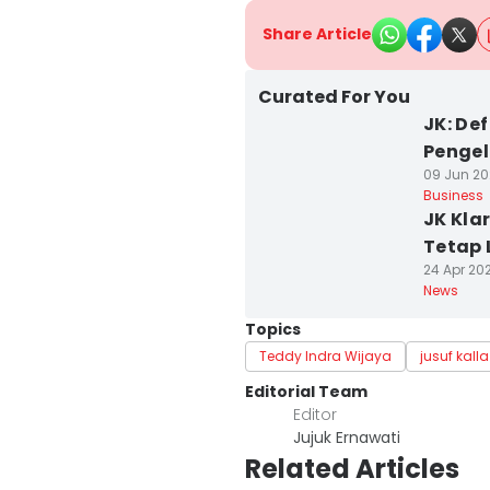
Share Article
Curated For You
JK: De
Pengel
09 Jun 20
Business
JK Kla
Tetap 
24 Apr 202
News
Topics
Teddy Indra Wijaya
jusuf kalla
Editorial Team
Editor
Jujuk Ernawati
Related Articles