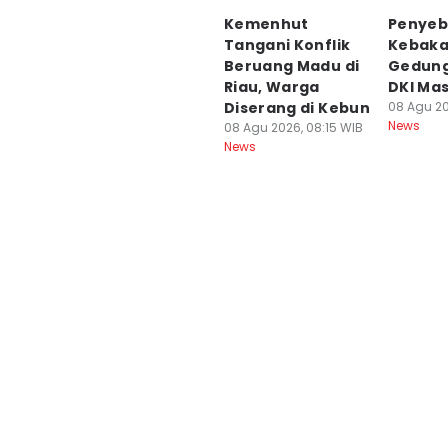
Kemenhut
Penye
Tangani Konflik
Kebaka
Beruang Madu di
Gedung
Riau, Warga
DKI Mas
Diserang di Kebun
08 Agu 20
News
08 Agu 2026, 08:15 WIB
News