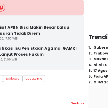
fisit APBN Bisa Makin Besar kalau
uaran Tidak Direm
Trendi
26, 17:57 WIB
1
.
Gubern
rifikasi Isu Penistaan Agama, GAMKI
2
.
Prabow
Lanjut Proses Hukum
3
.
Makan B
6, 21:06 WIB
4
.
Nilai T
5
.
17 Agus
6
.
Piala A
prabowo
Update me
7
.
GIIAS 2
See More