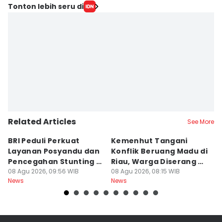
Tonton lebih seru di
Related Articles
See More
BRI Peduli Perkuat
Kemenhut Tangani
P
Layanan Posyandu dan
Konflik Beruang Madu di
G
Pencegahan Stunting di
Riau, Warga Diserang di
Ma
Sleman
08 Agu 2026, 09:56 WIB
Kebun
08 Agu 2026, 08:15 WIB
08
News
News
Ne