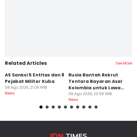
Related Articles
See More
AS Sanksi 5 Entitas dan 8
Rusia Bantah Rekrut
H
Pejabat Militer Kuba
Tentara Bayaran Asal
M
08 Agu 2026, 21:09 WIB
Kolombia untuk Lawan
08
News
Ne
Ukraina
08 Agu 2026, 20:58 WIB
News