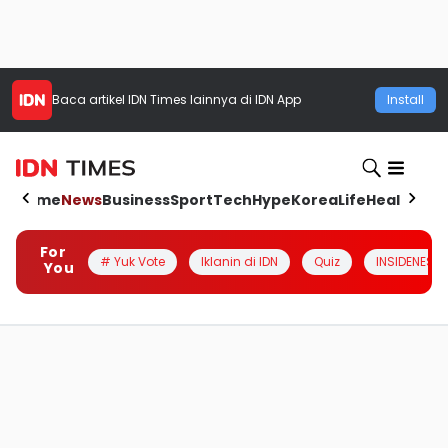
Baca artikel
IDN Times
lainnya di IDN App
Install
Home
News
Business
Sport
Tech
Hype
Korea
Life
Health
Aut
For
# Yuk Vote
Iklanin di IDN
Quiz
INSIDENESIA
You