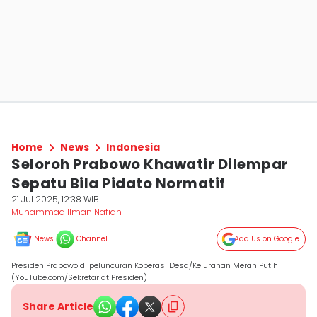
Home
News
Indonesia
Seloroh Prabowo Khawatir Dilempar
Sepatu Bila Pidato Normatif
21 Jul 2025, 12:38 WIB
Muhammad Ilman Nafian
News
Channel
Add Us on Google
Presiden Prabowo di peluncuran Koperasi Desa/Kelurahan Merah Putih
(YouTube.com/Sekretariat Presiden)
Share Article